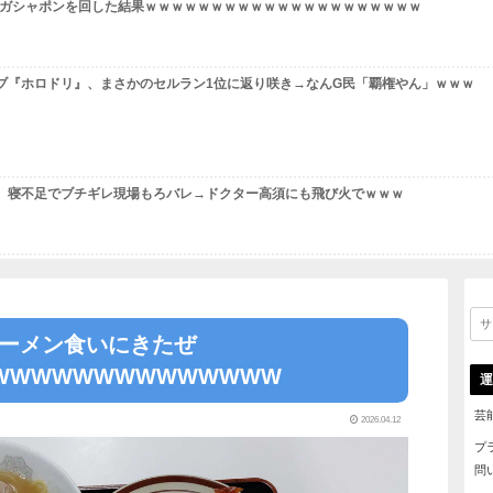
 livedoor 相互RSS
記事！
【物議】カズレーザー「任意保険は強制にしろ」→なんG民
【悲報】娘の部屋に無断で入った結果ww完全に嫌われたは
【画像】1500円のガシャポンを回した結果ｗｗｗｗｗｗｗ
【続報】ホロライブ『ホロドリ』、まさかのセルラン1位に