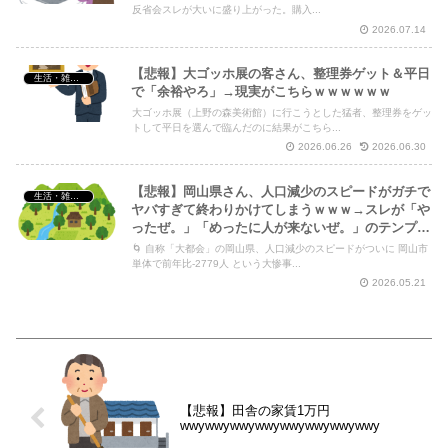
反省会スレが大いに盛り上がった。購入...
2026.07.14
【悲報】大ゴッホ展の客さん、整理券ゲット＆平日
生活・雑談・恋愛
で「余裕やろ」→現実がこちらｗｗｗｗｗｗ
大ゴッホ展（上野の森美術館）に行こうとした猛者、整理券をゲッ
トして平日を選んで臨んだのに結果がこちら...
2026.06.26
2026.06.30
【悲報】岡山県さん、人口減少のスピードがガチで
生活・雑談・恋愛
ヤバすぎて終わりかけてしまうｗｗｗ→スレが「や
ったぜ。」「めったに人が来ないぜ。」のテンプレ
で埋め尽くされてしまう件
🌀 自称「大都会」の岡山県、人口減少のスピードがついに 岡山市
単体で前年比-2779人 という大惨事...
2026.05.21
【悲報】田舎の家賃1万円
wwywwywwywwywwywwywwywwy