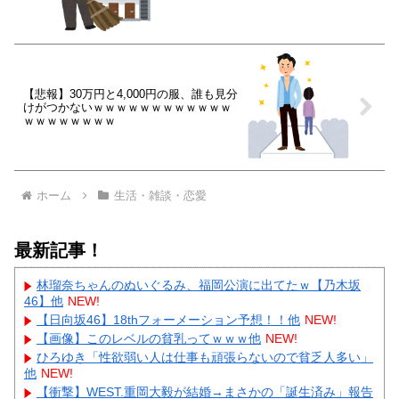
【悲報】30万円と4,000円の服、誰も見分
けがつかないｗｗｗｗｗｗｗｗｗｗｗｗ
ｗｗｗｗｗｗｗｗ
ホーム
生活・雑談・恋愛
最新記事！
林瑠奈ちゃんのぬいぐるみ、福岡公演に出てたｗ【乃木坂
46】他
NEW!
【日向坂46】18thフォーメーション予想！！他
NEW!
【画像】このレベルの貧乳ってｗｗｗ他
NEW!
ひろゆき「性欲弱い人は仕事も頑張らないので貧乏人多い」
他
NEW!
【衝撃】WEST.重岡大毅が結婚→まさかの「誕生済み」報告