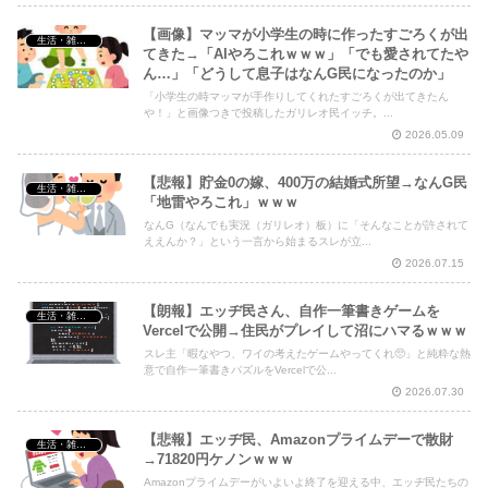
【画像】マッマが小学生の時に作ったすごろくが出
生活・雑談・恋愛
てきた→「AIやろこれｗｗｗ」「でも愛されてたや
ん…」「どうして息子はなんG民になったのか」
「小学生の時マッマが手作りしてくれたすごろくが出てきたん
や！」と画像つきで投稿したガリレオ民イッチ。...
2026.05.09
【悲報】貯金0の嫁、400万の結婚式所望→なんG民
生活・雑談・恋愛
「地雷やろこれ」ｗｗｗ
なんG（なんでも実況（ガリレオ）板）に「そんなことが許されて
ええんか？」という一言から始まるスレが立...
2026.07.15
【朗報】エッヂ民さん、自作一筆書きゲームを
生活・雑談・恋愛
Vercelで公開→住民がプレイして沼にハマるｗｗｗ
スレ主「暇なやつ、ワイの考えたゲームやってくれ🥺」と純粋な熱
意で自作一筆書きパズルをVercelで公...
2026.07.30
【悲報】エッヂ民、Amazonプライムデーで散財
生活・雑談・恋愛
→71820円ケノンｗｗｗ
Amazonプライムデーがいよいよ終了を迎える中、エッヂ民たちの