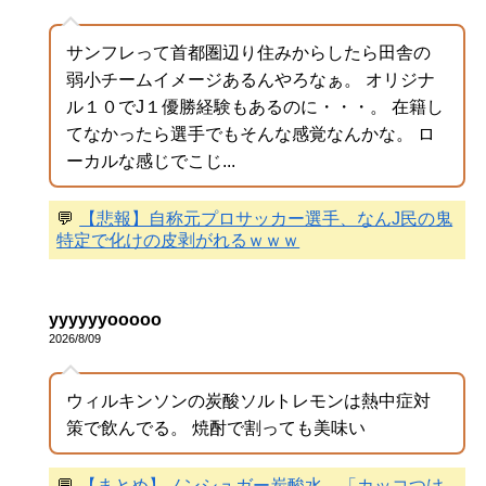
サンフレって首都圏辺り住みからしたら田舎の
弱小チームイメージあるんやろなぁ。 オリジナ
ル１０でJ１優勝経験もあるのに・・・。 在籍し
てなかったら選手でもそんな感覚なんかな。 ロ
ーカルな感じでこじ...
💬
【悲報】自称元プロサッカー選手、なんJ民の鬼
特定で化けの皮剥がれるｗｗｗ
yyyyyyooooo
2026/8/09
ウィルキンソンの炭酸ソルトレモンは熱中症対
策で飲んでる。 焼酎で割っても美味い
💬
【まとめ】ノンシュガー炭酸水、「カッコつけ