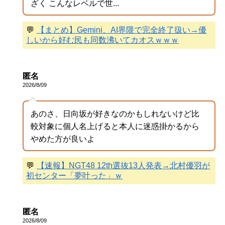
ざく こんなレベルで世...
💬
【まとめ】Gemini、AI界隈で完全終了扱い→優
しいから好む民も同数沸いてカオスｗｗｗ
匿名
2026/8/09
あのさ、日向坂が好きなのかもしれないけど比
較対象に個人名上げると本人に迷惑掛かるから
やめた方が良いよ
💬
【速報】NGT48 12th選抜13人発表→北村優羽が
初センター「夢叶った」ｗ
匿名
2026/8/09