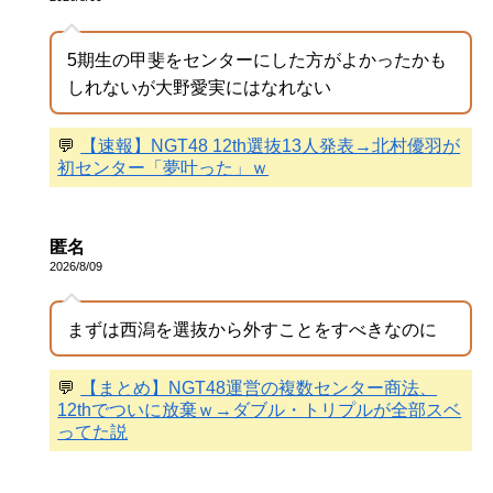
5期生の甲斐をセンターにした方がよかったかも
しれないが大野愛実にはなれない
💬
【速報】NGT48 12th選抜13人発表→北村優羽が
初センター「夢叶った」ｗ
匿名
2026/8/09
まずは西潟を選抜から外すことをすべきなのに
💬
【まとめ】NGT48運営の複数センター商法、
12thでついに放棄ｗ→ダブル・トリプルが全部スベ
ってた説