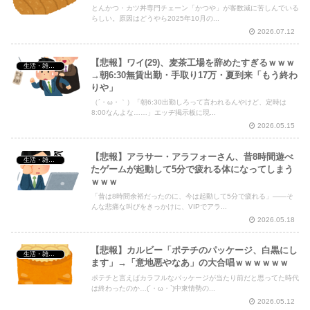
とんかつ・カツ丼専門チェーン「かつや」が客数減に苦しんでいる
Powered by livedoor 相互RSS
らしい。原因はどうやら2025年10月の...
2026.07.12
【悲報】ワイ(29)、麦茶工場を辞めたすぎるｗｗｗ
生活・雑談・恋愛
→朝6:30無賃出勤・手取り17万・夏到来「もう終わ
りや」
（´・ω・｀）「朝6:30出勤しろって言われるんやけど、定時は
8:00なんよな……」エッヂ掲示板に現...
2026.05.15
【悲報】アラサー・アラフォーさん、昔8時間遊べ
生活・雑談・恋愛
たゲームが起動して5分で疲れる体になってしまう
ｗｗｗ
「昔は8時間余裕だったのに、今は起動して5分で疲れる」——そ
んな悲痛な叫びをきっかけに、VIPでアラ...
2026.05.18
【悲報】カルビー「ポテチのパッケージ、白黒にし
生活・雑談・恋愛
ます」→「意地悪やなあ」の大合唱ｗｗｗｗｗｗ
ポテチと言えばカラフルなパッケージが当たり前だと思ってた時代
は終わったのか…(´・ω・`)中東情勢の...
2026.05.12