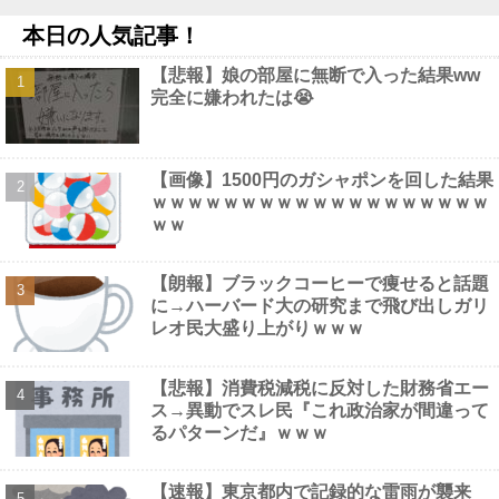
開幕先発ｗｗｗｗｗｗｗｗｗｗ他
NEW!
本日の人気記事！
【動画】 美人女優さん、映画でマ○コのビラビラまでめくらせて
しまうｗｗｗｗｗｗ
NEW!
【悲報】娘の部屋に無断で入った結果ww
【新造人間キャシャーン】threezero X Yoshi.「キャシャーン with
完全に嫌われたは😭
フレンダー」アクションフィギュア 原型公開【秋頃予約開始】他
NEW!
6千万円の韓国大統領の車を「安全」と絶賛した某メディア、高
市首相の3千万円の車に対しては……他
NEW!
【画像】1500円のガシャポンを回した結果
【画像】 テレ東の深夜がスゴイ、セクシー女優のナマ乳をモロ流
ｗｗｗｗｗｗｗｗｗｗｗｗｗｗｗｗｗｗｗ
し
NEW!
ｗｗ
【動画】 役満ボディ・岡田紗佳(32)、ダンスで乳が大暴れ！
NEW!
【朗報】ブラックコーヒーで痩せると話題
に→ハーバード大の研究まで飛び出しガリ
レオ民大盛り上がりｗｗｗ
Powered by livedoor 相互RSS
【悲報】消費税減税に反対した財務省エー
ス→異動でスレ民『これ政治家が間違って
るパターンだ』ｗｗｗ
【速報】東京都内で記録的な雷雨が襲来