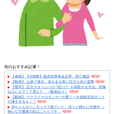
旬のおすすめ記事！
【速報】【北朝鮮】最高指導者金正恩、死亡確認
NEW!
【動画】 山道で落石。前を走る車に巨大な岩が直撃
NEW!
【驚愕】 巨大カタツムリの ”殻だけ” を採取する方法、想像
以上にエグくて震えた…（動画あり）
NEW!
【動画】 ウクライナのダンサーの驚くべき超絶足技ダンス
が凄すぎるｗ！！
NEW!
赤ちゃんがハンモックで寝ていた。淡々と静かに作業中 →
無心な労働者の顔はこちらです…
NEW!