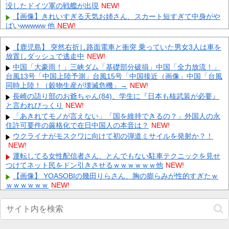
没したドイツ軍の戦艦が出現
NEW!
【画像】きれいすぎる天気お姉さん、スカート短すぎて中身がや
ばいwwwww 他
NEW!
中国人「中国では赤信号でも右折できます」 他
NEW!
【ホロライブ】ホロドリやるのに画面にフィルムどうしてる？ 他
【鹿児島】 突然右折し路面電車と衝突 乗っていた男女3人は車を
放置しダッシュで逃走中
NEW!
NEW!
【衝撃】モン日のレザバリ配置が本気でエグい 他
中国「大豪雨！」三峡ダム「基礎部分破損」中国「全力放流！」
NEW!
台風13号「中国上陸予測」台風15号「中国接近（画像」中国「台風
【悲報】岡本和真さん(30)、無事にMLBに攻略され
同時上陸！（穀物生産が壊滅危機」→
NEW!
る・・・・・・ 他
NEW!
長崎の語り部のお爺ちゃん(84)、学生に『日本も核武装が必要』
【驚愕】 新幹線じゃなく『帰省費4000円』安くなる在来線で帰
と言われびっくり
NEW!
省した結果ｗｗｗｗｗ
NEW!
「あきれてモノが言えない」「国を維持できるの？」外国人の永
【悲報】 大分県、ガチで逝く・・・・・・
NEW!
住許可要件の厳格化で在日中国人の本音は？
NEW!
【悲報】 取引先専務「Aを20個注文する」 ぼく「いつも1～2個
ウクライナがモスクワに向けて初の弾道ミサイルを発射か？！
しか使わないけど本当に20であってる？」 取専「あってる...
NEW!
NEW!
Powered by livedoor 相互RSS
運転してる女性配信者さん、とんでもない駐車テクニックを見せ
つけてネット民をドン引きさせるｗｗｗｗｗｗ他
NEW!
【画像】 YOASOBIの幾田りらさん、胸の膨らみが性的すぎたｗ
ｗｗｗｗｗｗ
NEW!
「自衛隊は違憲」←これどう思う？他
NEW!
【お宝画像】 二階堂ふみの乳首でもう何回抜いたかわかんねええ
ええええ
NEW!
【衝撃】元レアルの神童・中井卓大ピピさん、Jリーグ初挑戦で