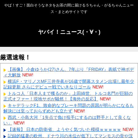
やば！すご！面白そうなネタをお茶の間に届ける５ちゃん・がるちゃんニュー
ス・まとめサイトです
ヤバイ！ニュース(・∀・)
厳選速報！
【画像】 小倉ゆうか(27)さん、7年ぶり『FRIDAY』表紙で神ボデ
ィ大解放
NEW!
横浜F・マリノスMF三井寺眞が16歳で開幕スタメン出場し最年少
記録更新 さらにデビュー戦でいきなりゴール
NEW!
トルコ人「日本人まで獲るのか」上田綺世、トルコ名門が巨額の
正式オファー！現地サポが騒然！【海外の反応】
NEW!
キャデラックF1、致命的なブレーキ問題の原因が明らかになるも
解決には至っておらずめども立たず
NEW!
西武・小島大河「1失点で負け投手にするのは野手として良くな
い」
NEW!
【速報】 日本の防衛省、ようやく気づいた模様ｗｗｗｗｗ
NEW!
記録的猛暑の欧州、ドナウ川の水位が低下してマンモスの骨や沈