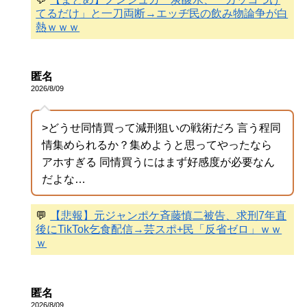
てるだけ」と一刀両断→エッヂ民の飲み物論争が白
熱ｗｗｗ
匿名
2026/8/09
>どうせ同情買って減刑狙いの戦術だろ 言う程同
情集められるか？集めようと思ってやったなら
アホすぎる 同情買うにはまず好感度が必要なん
だよな…
💬
【悲報】元ジャンポケ斉藤慎二被告、求刑7年直
後にTikTok乞食配信→芸スポ+民「反省ゼロ」ｗｗ
ｗ
匿名
2026/8/09