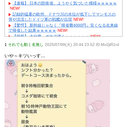
【速報】 日本の防衛省、ようやく気づいた模様ｗｗｗｗｗ
NEW!
記録的猛暑の欧州、ドナウ川の水位が低下してマンモスの
骨や沈没したドイツ軍の戦艦が出現
NEW!
【驚愕】 新幹線じゃなく『帰省費4000円』安くなる在来線
で帰省した結果ｗｗｗｗｗ
NEW!
【悲報】 大分県、ガチで逝く・・・・・・
NEW!
【悲報】 取引先専務「Aを20個注文する」 ぼく「いつも1
1
それでも動く名無し
2025/07/08(火) 20:44:23.52 ID:Mv2jiR1rd
～2個しか使わないけど本当に20であってる？」 取専「あっ
てる」→結果『こう』なったんだが...
NEW!
いや～キツいっす…
【衝撃】WEST.重岡大毅が結婚→まさかの「誕生済み」報
告にガル民騒然ｗｗｗ
NEW!
【あるある】主婦がスピリチュアルにハマる理由にガル民
共感の嵐→本音続々ｗｗｗ
NEW!
元AKB社長、22億円申告漏れ 乃木坂46運営会社の株式を
パチンコ京楽産業に譲渡【ノース・リバー】【窪田康志】
元AKB社長、22億円申告漏れ 乃木坂46運営会社の株式を
パチンコ京楽産業に譲渡【ノース・リバー】【窪田康志】