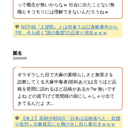
って概念が無いからなｗ 社会に出たことない無
職ヒキコモリには理解できないんだろうねｗ
💬
NGT48『人望民』とは何者？山口真帆事件から
7年、今も続く“謎の集団”の正体と現在ｗｗｗ
匿名
2026/8/09
ギラギラした目で大麻の素晴らしさと無害さを
説教してくる大麻中毒者(前科あり)は言うほど品
格を世間に語れるほど品格があるか?w 無いです
よね どの面下げて世間様の前にしゃしゃり出て
きてるんだよ 大...
💬
【炎上】高樹沙耶(62)「日本は品格落ちた」盆踊
り批判→大麻発言にも飛び火し自ら幕引きｗｗｗ