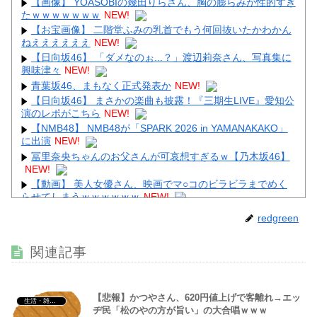
【画像】 YOASOBIの幾田りらさん、胸の膨らみが性的すぎ
たｗｗｗｗｗｗｗ
NEW!
【お宝画像】 二階堂ふみの乳首でもう何回抜いたかわかん
ねええええええ
NEW!
Powered by livedoor 相互RSS
【日向坂46】 「ダメなのぉ...？」渡辺莉奈さん、写真集に
興味津々
NEW!
青葉坂46、まもなく正式発表か
NEW!
【日向坂46】 まさかの楽曲も披露！『三期生LIVE』愛知公
演のレポがこちら
NEW!
【NMB48】 NMB48が「SPARK 2026 in YAMANAKAKO」
に出演
NEW!
冨里奈央ちゃんのお父さんが可哀想すぎるｗ【乃木坂46】
NEW!
【動画】 美人女優さん、映画でマ○コのビラビラまでめく
らせてしまうｗｗｗｗｗｗ
NEW!
【画像】 テレ東の深夜がスゴイ、セクシー女優のナマ乳を
redgreen
モロ流し
NEW!
【動画】 役満ボディ・岡田紗佳(32)、ダンスで乳が大暴
関連記事
れ！
NEW!
【悲報】かつやさん、620円値上げで客離れ→エッ
生活・雑談・恋愛
ヂ民「松のやの方が旨い」の大合唱ｗｗｗ