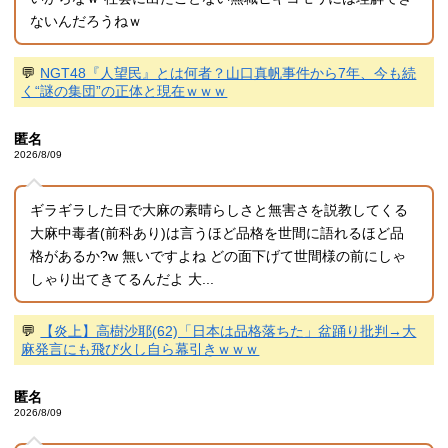
ないんだろうねｗ
💬
NGT48『人望民』とは何者？山口真帆事件から7年、今も続
く“謎の集団”の正体と現在ｗｗｗ
匿名
2026/8/09
ギラギラした目で大麻の素晴らしさと無害さを説教してくる
大麻中毒者(前科あり)は言うほど品格を世間に語れるほど品
格があるか?w 無いですよね どの面下げて世間様の前にしゃ
しゃり出てきてるんだよ 大...
💬
【炎上】高樹沙耶(62)「日本は品格落ちた」盆踊り批判→大
麻発言にも飛び火し自ら幕引きｗｗｗ
匿名
2026/8/09