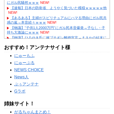
にガル民騒然ｗｗｗ
NEW!
【速報】日本の防衛省、ようやく気づいた模様ｗｗｗｗｗ他
NEW!
【あるある】主婦がスピリチュアルにハマる理由にガル民共
感の嵐→本音続々ｗｗｗ
NEW!
【物議】”子供1人2000万円”にガル民本音爆発→子なし・子
持ち大激論にｗｗｗ
NEW!
【物議】ひろゆき氏に嫁ブチギレ離婚宣言→まさかの結末に
ガル民騒然ｗｗｗ
NEW!
おすすめ！アンテナサイト様
【続報】三山凌輝、あんかけパスタ店も割烹店もピンチ→ガ
ル民「自業自得」大合唱ｗｗｗ
にゅーもふ
Powered by livedoor 相互RSS
にゅーぷる
NEWS CHOICE
News人
ぷぅアンテナ
Gラボ
姉妹サイト！
がるちゃんまとめ！