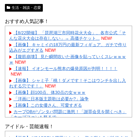
生活・雑談・恋愛
おすすめ人気記事！
【8/22開催】 「琵琶湖三市同時花火大会」、各市公式「そ
んな花火大会は存在しない」→ 高価チケット...
NEW!
【画像】 キャミイの18万円の最新フィギュア、ガチで作り
込みがエグすぎる
NEW!
【腹筋崩壊】 見た瞬間吹いた画像を貼っていくスレｗｗｗ
ｗ
NEW!
【速報】 イオンモール熊本の爆発原因が判明！！！！
NEW!
【画像】 シャミ子「桃！ダメです！そこはウンチを出し入
れする穴です！」
NEW!
【画像】顔100点、体30点の女ｗｗｗ
「洋画に日本版主題歌は必要か?」論争
【画像】この女優さん、可愛すぎる
カープOBがゾンタバ問題に激怒！「謝罪会見を開くべき」
「カープファンも怒るで」
【画像】顔100点、体30点の女ｗｗｗ
アイドル・芸能速報！