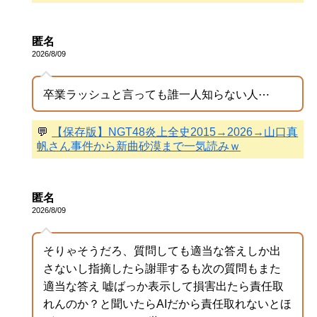
匿名
2026/8/09
卒業ラッシュと言っても誰一人知らない人⋯
💬
【保存版】NGT48炎上全史2015→2026→山口真
帆さん事件から新曲砂漠まで一気読みｗ
匿名
2026/8/09
そりゃそうだろ、質問しても適当な答えしか出
さないし指摘したら謝罪するも次の質問もまた
適当な答え 嘘ばっか表示して損害出たら責任取
れんのか？と聞いたらAIだから責任取れないとほ