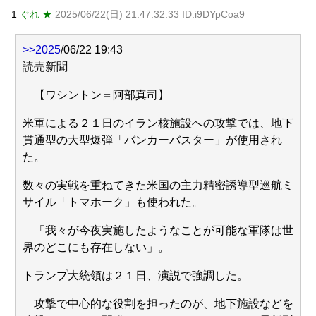
ワイジ毎日2kgの野菜と500gくらいの肉食べたらこうなる
1
ぐれ ★
2025/06/22(日) 21:47:32.33 ID:i9DYpCoa9
ｗｗｗ
NEW!
【衝撃】巨人・高梨雄平にお泊まり不倫愛報道→ガル民
「紳士たれ」総ツッコミｗｗｗ
>>2025
/06/22 19:43
【物議】55歳大久保佳代子の性欲告白にガル民総ツッコミ
読売新聞
→更年期本音大合唱にｗｗｗ
元AKB社長、22億円申告漏れ 乃木坂46運営会社の株式を
【ワシントン＝阿部真司】
パチンコ京楽産業に譲渡【ノース・リバー】【窪田康志】
元AKB社長、22億円申告漏れ 乃木坂46運営会社の株式を
米軍による２１日のイラン核施設への攻撃では、地下
パチンコ京楽産業に譲渡【ノース・リバー】【窪田康志】
貫通型の大型爆弾「バンカーバスター」が使用され
た。
数々の実戦を重ねてきた米国の主力精密誘導型巡航ミ
サイル「トマホーク」も使われた。
Powered by livedoor 相互RSS
「我々が今夜実施したようなことが可能な軍隊は世
界のどこにも存在しない」。
トランプ大統領は２１日、演説で強調した。
攻撃で中心的な役割を担ったのが、地下施設などを