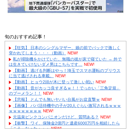
旬のおすすめ記事！
【狂気】 日本のシングルマザー、娘の前でバックで激しく
突かれてしまう・・・（動画）
NEW!
私が掃除機をかけていた。無職の彼が床で寝ていた → 外で
は生きていけないダメ男はこちらです…
NEW!
【動画】 逃げる判断はやっ！埼玉でスマホ運転のプリウス
に当て逃げされる車載。
NEW!
【動画】 ヒョウ2頭が木に登って激しい戦い
NEW!
【動画】 音がカッコ良すぎるｗ！！でっかい「三角定規」
のブーメラン！！
NEW!
【悲報】 とんでも無いヤバい台風がお盆直撃ｗ
NEW!
【画像】 パパ活待機中の子が20人ぐらい激写されるｗｗｗ
ｗｗｗｗｗｗｗｗ
NEW!
元温泉ピンクコンパニオンだけど、質問ある？
NEW!
【衝撃】 ワイ、保険金2億円と遺産6000万円を相続したら
「こう」なった・・・
NEW!