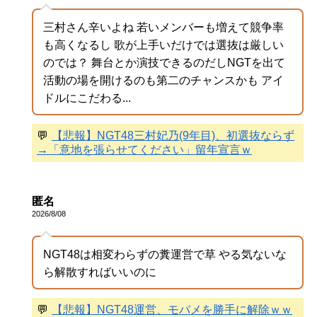
三村さん辛いよね 若いメンバーも増えて競争率
も高くなるし 歌が上手いだけでは選抜は厳しい
のでは？ 舞台とか演技できるのだしNGTを出て
活動の場を開けるのも第二のチャンスかも アイ
ドルにこだわる...
💬
【悲報】NGT48三村妃乃(9年目)、初選抜ならず
→「意地を張らせてください」留年宣言ｗ
匿名
2026/8/08
NGT48は相変わらずの糞運営で草 やる気ないな
ら解散すればいいのに
💬
【悲報】NGT48運営、モバメを勝手に解除ｗｗ