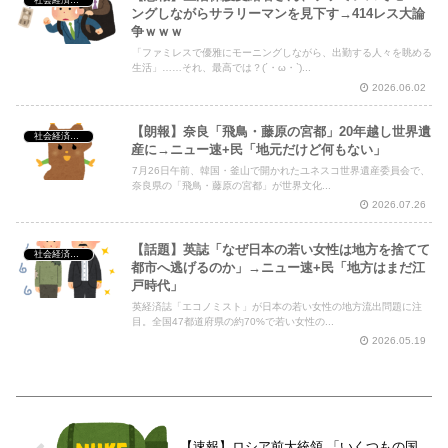
社会経済・政治
ングしながらサラリーマンを見下す→414レス大論
争ｗｗｗ
「ファミレスで優雅にモーニングしながら、出勤する人々を眺める
生活」……それ、最高では？(´・ω・`)...
2026.06.02
【朗報】奈良「飛鳥・藤原の宮都」20年越し世界遺
社会経済・政治
産に→ニュー速+民「地元だけど何もない」
7月26日午前、韓国・釜山で開かれたユネスコ世界遺産委員会で、
奈良県の「飛鳥・藤原の宮都」が世界文化...
2026.07.26
【話題】英誌「なぜ日本の若い女性は地方を捨てて
社会経済・政治
都市へ逃げるのか」→ニュー速+民「地方はまだ江
戸時代」
英経済誌「エコノミスト」が日本の若い女性の地方流出問題に注
目。全国47都道府県の約70%で若い女性の...
2026.05.19
【速報】ロシア前大統領 「いくつもの国