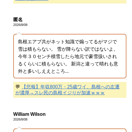
匿名
2026/8/08
島根エアプ共がネット知識で煽ってるがマジで
雪は積もらない。 雪が降らない訳ではないよ。
今年３０センチ積雪したら地元で豪雪扱いされ
るくらいに積もらない。 新潟と違って晴れも意
外と多いしええところ...
💬
【悲報】年収800万・25歳ワイ、島根への左遷
が濃厚→スレ民の島根イジりが加速ｗｗｗ
William Wilson
2026/8/08