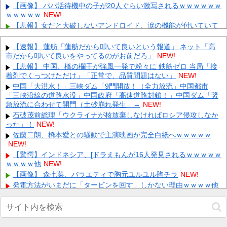
【画像】 パパ活待機中の子が20人ぐらい激写されるｗｗｗｗｗｗ
ｗｗｗｗｗ
NEW!
【悲報】女だと大破しないアンドロイド、涙の機能が付いていて
感情を理解しちゃう模様wwwwwww 他
NEW!
昔の自分と比べて落ち込む 他
NEW!
【速報】 蓮舫「蓮舫だから叩いて良いという報道」 ネット「高
市だから叩いて良いをやってるのがお前だろ」
【ホロライブ】メイドインアビスまじか、カリオペすげえな 他
NEW!
NEW!
【悲報】 中国、橋の欄干が強風一発で粉々に 鉄筋ゼロ 当局「接
着剤でくっつけただけ」「正常で、品質問題はない」
【衝撃】2026年新オリキャラ29体一覧公開！限定17体でガチャ
NEW!
の質が 他
NEW!
中国「大洪水！」三峡ダム「9門開放！（全力放流」中国都市
「三峡沿線の道路水没」中国政府「高速道路封鎖！」中国ダム「緊
【2軍】DeNA 11－7 ソフトバンク、先発金渕5回2失点、加藤響4
連続安打！井上朋が猛打賞4号HR！8～9回橋本2失...
急放流に合わせて開門（土砂崩れ発生」→
NEW!
NEW!
元温泉ピンクコンパニオンだけど、質問ある？
石破茂前総理「ウクライナが核放棄しなければロシア侵攻しなか
NEW!
った」！
NEW!
【衝撃】 ワイ、保険金2億円と遺産6000万円を相続したら「こ
う」なった・・・
佐藤二朗、橋本愛との騒動で主演映画が完全白紙へｗｗｗｗｗ
NEW!
NEW!
ワイジ毎日2kgの野菜と500gくらいの肉食べたらこうなるｗｗｗ
NEW!
【驚愕】インドネシア、[ドラえもんが16人発見されるｗｗｗｗｗ
ｗｗｗｗ他
NEW!
Powered by livedoor 相互RSS
【画像】 森七菜、バラエティで胸元ユルユル胸チラ
NEW!
発電方法がいまだに「タービンを回す」しかない理由ｗｗｗｗ他
NEW!
【画像】 素人美女さん、エ○チなビデオに出演した結果ｗｗｗｗ
ｗｗ
NEW!
【悲報】佐藤二朗さん主演予定の『踊る大捜査線』スピンオフ、