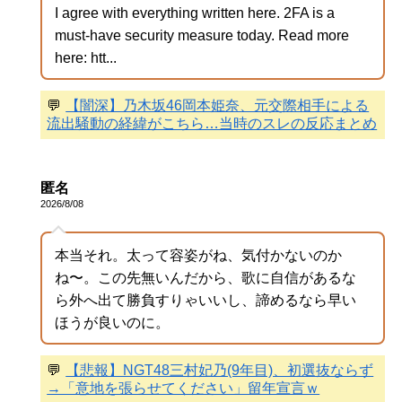
I agree with everything written here. 2FA is a
must-have security measure today. Read more
here: htt...
💬
【闇深】乃木坂46岡本姫奈、元交際相手による
流出騒動の経緯がこちら…当時のスレの反応まとめ
匿名
2026/8/08
本当それ。太って容姿がね、気付かないのか
ね〜。この先無いんだから、歌に自信があるな
ら外へ出て勝負すりゃいいし、諦めるなら早い
ほうが良いのに。
💬
【悲報】NGT48三村妃乃(9年目)、初選抜ならず
→「意地を張らせてください」留年宣言ｗ