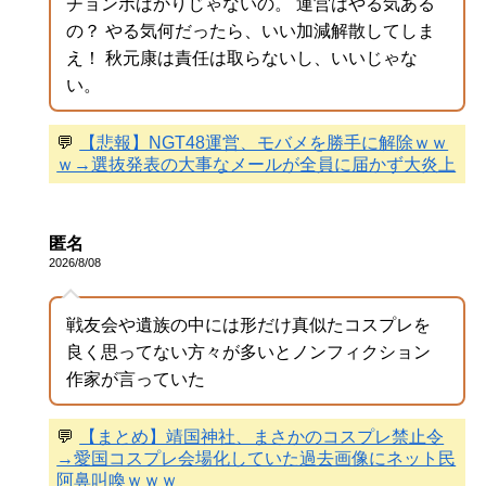
チョンボばかりじゃないの。 運営はやる気ある
の？ やる気何だったら、いい加減解散してしま
え！ 秋元康は責任は取らないし、いいじゃな
い。
💬
【悲報】NGT48運営、モバメを勝手に解除ｗｗ
ｗ→選抜発表の大事なメールが全員に届かず大炎上
匿名
2026/8/08
戦友会や遺族の中には形だけ真似たコスプレを
良く思ってない方々が多いとノンフィクション
作家が言っていた
💬
【まとめ】靖国神社、まさかのコスプレ禁止令
→愛国コスプレ会場化していた過去画像にネット民
阿鼻叫喚ｗｗｗ