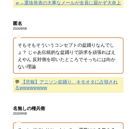
ｗ→選抜発表の大事なメールが全員に届かず大炎上
匿名
2026/8/08
そもそもそういうコンセプトの盆踊りなんでし
ょ？ じゃあ伝統的な盆踊りで訴求を頑張ればえ
えやん 反対側を叩いたところでそっちには向か
ない理論
💬
【悲報】アニソン盆踊り、キモオタに占領され
るwwwwwwww
名無しの権兵衛
2026/8/08