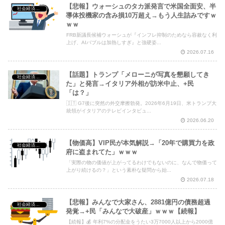
【悲報】ウォーシュのタカ派発言で米国全面安、半
社会経済・政治
導体投機家の含み損10万超え→もう人生詰みですｗ
ｗｗ
Powered by livedoor 相互RSS
FRB新議長候補ウォーシュが『インフレ抑制のためなら容赦なく利
上げ、AIバブルは加熱しすぎ』と強硬姿...
2026.07.16
【話題】トランプ「メローニが写真を懇願してき
社会経済・政治
た」と発言→イタリア外相が訪米中止、+民
「は？」
🇮🇹 G7後に突然の外交摩擦勃発。2026年6月19日、米トランプ大
統領がイタリアのテレビインタビュ...
2026.06.20
【物価高】VIP民が本気解説→「20年で購買力を政
社会経済・政治
府に盗まれてた」ｗｗｗ
「実際の物の価値が上がってるわけでもないのに、なんで物価って
上がり続けるの？」という素朴な疑問から始...
2026.07.18
【悲報】みんなで大家さん、2881億円の債務超過
社会経済・政治
発覚→+民「みんなで大破産」ｗｗｗ【続報】
【続報】💰 年利7%の分配金をうたい3万7000人以上から2000億