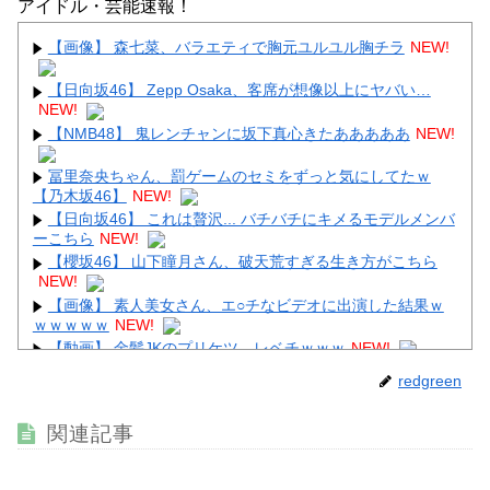
アイドル・芸能速報！
【画像】顔100点、体30点の女ｗｗｗ
【画像】 森七菜、バラエティで胸元ユルユル胸チラ
NEW!
【日向坂46】 Zepp Osaka、客席が想像以上にヤバい…
NEW!
【NMB48】 鬼レンチャンに坂下真心きたあああああ
NEW!
Powered by livedoor 相互RSS
冨里奈央ちゃん、罰ゲームのセミをずっと気にしてたｗ
【乃木坂46】
NEW!
【日向坂46】 これは贅沢... バチバチにキメるモデルメンバ
ーこちら
NEW!
【櫻坂46】 山下瞳月さん、破天荒すぎる生き方がこちら
NEW!
【画像】 素人美女さん、エ○チなビデオに出演した結果ｗ
ｗｗｗｗｗ
NEW!
【動画】 金髪JKのプリケツ、レベチｗｗｗ
NEW!
【画像】 TWICE・モモ(30)、またしてもエチエチボデーを
redgreen
披露ｗｗｗｗｗｗｗｗｗｗ
NEW!
友廣南実アナ 海に落ちてパンツが透けてしまうハプニン
関連記事
グ！！【GIF動画あり】
NEW!