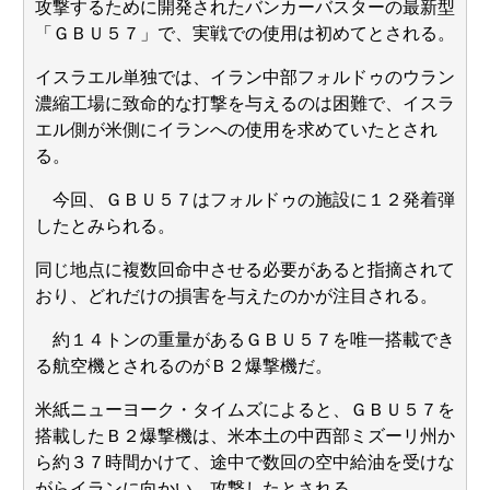
攻撃するために開発されたバンカーバスターの最新型
「ＧＢＵ５７」で、実戦での使用は初めてとされる。
イスラエル単独では、イラン中部フォルドゥのウラン
濃縮工場に致命的な打撃を与えるのは困難で、イスラ
エル側が米側にイランへの使用を求めていたとされ
る。
今回、ＧＢＵ５７はフォルドゥの施設に１２発着弾
したとみられる。
同じ地点に複数回命中させる必要があると指摘されて
おり、どれだけの損害を与えたのかが注目される。
約１４トンの重量があるＧＢＵ５７を唯一搭載でき
る航空機とされるのがＢ２爆撃機だ。
米紙ニューヨーク・タイムズによると、ＧＢＵ５７を
搭載したＢ２爆撃機は、米本土の中西部ミズーリ州か
ら約３７時間かけて、途中で数回の空中給油を受けな
がらイランに向かい、攻撃したとされる。