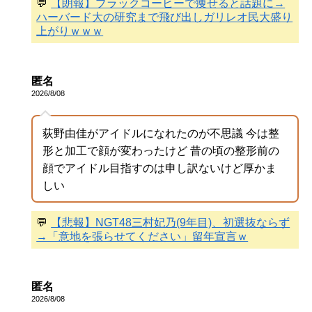
💬
【朗報】ブラックコーヒーで痩せると話題に→
ハーバード大の研究まで飛び出しガリレオ民大盛り
上がりｗｗｗ
匿名
2026/8/08
荻野由佳がアイドルになれたのが不思議 今は整
形と加工で顔が変わったけど 昔の頃の整形前の
顔でアイドル目指すのは申し訳ないけど厚かま
しい
💬
【悲報】NGT48三村妃乃(9年目)、初選抜ならず
→「意地を張らせてください」留年宣言ｗ
匿名
2026/8/08