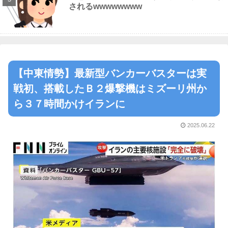
されるwwwwwwww
【中東情勢】最新型バンカーバスターは実
戦初、搭載したＢ２爆撃機はミズーリ州か
ら３７時間かけイランに
2025.06.22