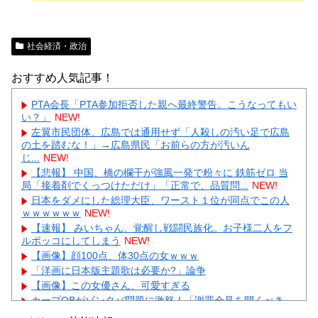
社会経済・政治
おすすめ人気記事！
PTA会長「PTA参加拒否した親へ最終警告。こうなってもい
い？」
NEW!
左翼市民団体、広島では通用せず「人殺しの汚い足で広島
の土を踏むな！」→広島県民「お前らの方が汚いん
じ...
NEW!
【悲報】 中国、橋の欄干が強風一発で粉々に 鉄筋ゼロ 当
局「接着剤でくっつけただけ」「正常で、品質問...
NEW!
日本をダメにした総理大臣、ワースト１位が同点でこの人
ｗｗｗｗｗｗ
NEW!
【速報】 みいちゃん、覚醒し戦闘民族化。お子様二人をフ
ルボッコにしてしまう
NEW!
【画像】顔100点、体30点の女ｗｗｗ
「洋画に日本版主題歌は必要か?」論争
【画像】この女優さん、可愛すぎる
カープOBがゾンタバ問題に激怒！「謝罪会見を開くべき」
「カープファンも怒るで」