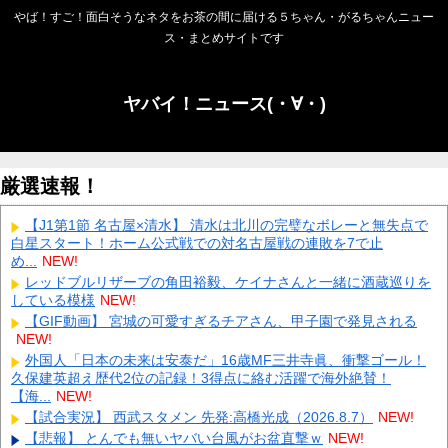
やば！すご！面白そうなネタをお茶の間に届ける５ちゃん・がるちゃんニュー
ス・まとめサイトです
ヤバイ！ニュース(・∀・)
厳選速報！
【J1第1節 名古屋×清水】 清水は北川の完璧なボレーと無失点で
白星スタート！ホーム公式戦での対名古屋戦の連敗を7で止
め...
NEW!
レッドブルリザーブの角田裕毅、ケイナさんと一緒に酒蔵巡りを
している模様
NEW!
【GIF動画】 宮城の可愛すぎるチアさん、甲子園で発見される
NEW!
外国人「日本の未来は安泰だ」16歳MF三井寺眞、衝撃ゴール！
久保建英超え歴代2位の記録！3得点に絡む活躍で海外絶賛！
【海...
NEW!
【試合実況】 西武スタメン 先発:高橋光成（2026.8.7）
NEW!
【悲報】 とんでも無いヤバい台風がお盆直撃ｗ
NEW!