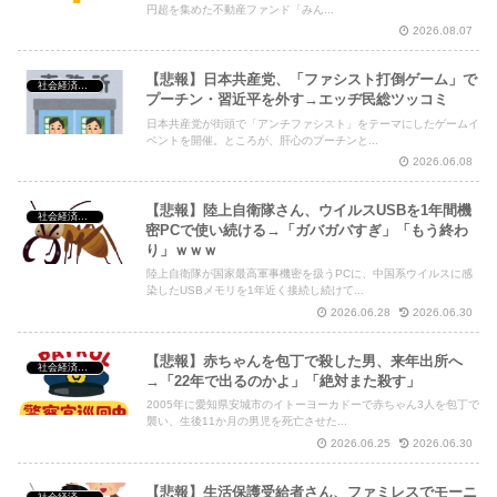
円超を集めた不動産ファンド「みん...
2026.08.07
【悲報】日本共産党、「ファシスト打倒ゲーム」で
社会経済・政治
プーチン・習近平を外す→エッヂ民総ツッコミ
日本共産党が街頭で「アンチファシスト」をテーマにしたゲームイ
ベントを開催。ところが、肝心のプーチンと...
2026.06.08
【悲報】陸上自衛隊さん、ウイルスUSBを1年間機
社会経済・政治
密PCで使い続ける→「ガバガバすぎ」「もう終わ
り」ｗｗｗ
陸上自衛隊が国家最高軍事機密を扱うPCに、中国系ウイルスに感
染したUSBメモリを1年近く接続し続けて...
2026.06.28
2026.06.30
【悲報】赤ちゃんを包丁で殺した男、来年出所へ
社会経済・政治
→「22年で出るのかよ」「絶対また殺す」
2005年に愛知県安城市のイトーヨーカドーで赤ちゃん3人を包丁で
襲い、生後11か月の男児を死亡させた...
2026.06.25
2026.06.30
【悲報】生活保護受給者さん、ファミレスでモーニ