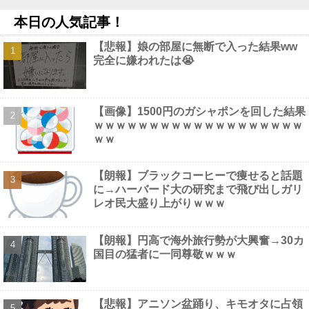
撮影中止が正式決定・・・・・・・・・他
NEW!
本日の人気記事！
【動画】 金髪JKのプリケツ、レベチｗｗｗ
NEW!
【NEEDY GIRL OVERDOSE】グッスマ「超絶最かわてんしちゃ
【悲報】娘の部屋に無断で入った結果ww
ん Anniversary Party Ver.」フィギュア【明日発売！】他
NEW!
完全に嫌われたは😭
【悲報】スマホゲーム業界、サ終が相次ぎガチで危機的な状況
に…その理由がこちら他
NEW!
【画像】 TWICE・モモ(30)、またしてもエチエチボデーを披露ｗ
ｗｗｗｗｗｗｗｗｗ
NEW!
【画像】1500円のガシャポンを回した結果
友廣南実アナ 海に落ちてパンツが透けてしまうハプニング！！
ｗｗｗｗｗｗｗｗｗｗｗｗｗｗｗｗｗｗｗ
【GIF動画あり】
NEW!
ｗｗ
【朗報】ブラックコーヒーで痩せると話題
に→ハーバード大の研究まで飛び出しガリ
レオ民大盛り上がりｗｗｗ
Powered by livedoor 相互RSS
【朗報】円高で海外旅行勢が大興奮→30カ
国目の猛者に一同尊敬ｗｗｗ
【悲報】アニソン盆踊り、キモオタに占領