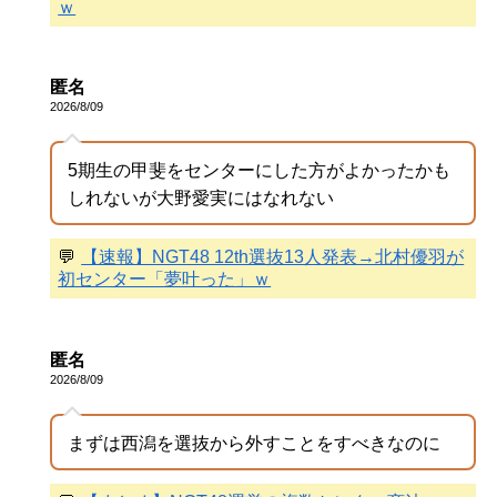
ｗ
匿名
2026/8/09
5期生の甲斐をセンターにした方がよかったかも
しれないが大野愛実にはなれない
💬
【速報】NGT48 12th選抜13人発表→北村優羽が
初センター「夢叶った」ｗ
匿名
2026/8/09
まずは西潟を選抜から外すことをすべきなのに