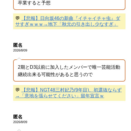
卒業すると予想
💬
【悲報】日向坂46の新曲『イチャイチャ虫』ダ
サすぎｗｗｗ→地下「秋元の引き出し少なすぎ」
匿名
2026/8/09
2期とD3以前に加入したメンバーで唯一芸能活動
継続出来る可能性があると思うので
💬
【悲報】NGT48三村妃乃(9年目)、初選抜ならず
→「意地を張らせてください」留年宣言ｗ
匿名
2026/8/09