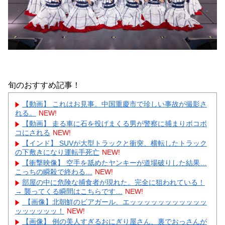
旬のおすすめ記事！
【動画】 これはお見事。中国重慶市で珍しい事故が撮影さ
れる。
NEW!
【動画】 走る車に石を投げまくる男が警察に捕まりボコボ
コにされる
NEW!
【インド】 SUVが大型トラックと衝突、横転したトラック
の下敷きになり運転手死亡
NEW!
【衝撃映像】 空手を舐めたヤンキーが道場破りした結果…
こっちの瞬殺で終わる…
NEW!
部屋の中に危険な捕食者が現れた。完全に狙われている！
→ 襲ってくる瞬間はこちらです…
NEW!
【画像】北朝鮮のビアガール、エッッッッッッッッッッッ
ッッッッッッ！
NEW!
【画像】 例の美人すぎるおにぎり屋さん、裏でおっさんが