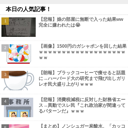
【動画】 巨乳女子さん、コメダ珈琲で発情してしまった結果ｗｗ
本日の人気記事！
ｗｗｗｗ
NEW!
【速報】赤旗配達中の共産党市議７８歳のじいさん、左に寄りす
【悲報】娘の部屋に無断で入った結果ww
ぎたか車で民家当て逃げ他
NEW!
完全に嫌われたは😭
「アニソン盆祭りで日本の品格が落ちた」と酷評した元女優、
「あんたが品格を語るのかよ！」と総ツッコミを食らってしま
い……他
NEW!
【画像】 影山優佳さん(25)、下着姿であたシコが止まらない
【画像】1500円のガシャポンを回した結果
NEW!
ｗｗｗｗｗｗｗｗｗｗｗｗｗｗｗｗｗｗｗ
【画像】 女優・水崎綾女、R-15指定映画で乳首解禁、しかもピ
ｗｗ
ンと立ってる
NEW!
【朗報】ブラックコーヒーで痩せると話題
に→ハーバード大の研究まで飛び出しガリ
レオ民大盛り上がりｗｗｗ
Powered by livedoor 相互RSS
【悲報】消費税減税に反対した財務省エー
ス→異動でスレ民『これ政治家が間違って
るパターンだ』ｗｗｗ
【まとめ】ノンシュガー炭酸水、「カッコ