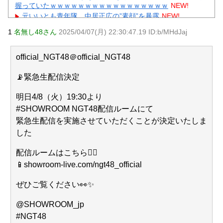
握っていたｗｗｗｗｗｗｗｗｗｗｗｗｗｗｗｗｗ
NEW!
元いいとも青年隊、中居正広の”素顔”を暴露
NEW!
中国、三峡ダムが全開放流。長江流域で深刻な洪水被害
1
名無し48さん
2025/04/07(月) 22:30:47.19 ID:b/MHdJaj
NEW!
【動画】 町の中華料理屋さん、娘の採用で人気店になって
しまう
NEW!
official_NGT48＠official_NGT48
【物議】”子供1人2000万円”にガル民本音爆発→子なし・子
持ち大激論にｗｗｗ
NEW!
📡緊急生配信決定
【物議】ひろゆき氏に嫁ブチギレ離婚宣言→まさかの結末
にガル民騒然ｗｗｗ
明日4/8（火）19:30より
元AKB社長、22億円申告漏れ 乃木坂46運営会社の株式を
#SHOWROOM NGT48配信ルームにて
パチンコ京楽産業に譲渡【ノース・リバー】【窪田康志】
緊急生配信を実施させていただくことが決定いたしま
元AKB社長、22億円申告漏れ 乃木坂46運営会社の株式を
パチンコ京楽産業に譲渡【ノース・リバー】【窪田康志】
した
配信ルームはこちら💁‍♀
📱showroom-live.com/ngt48_official
ぜひご覧ください👀✨
Powered by livedoor 相互RSS
@SHOWROOM_jp
#NGT48