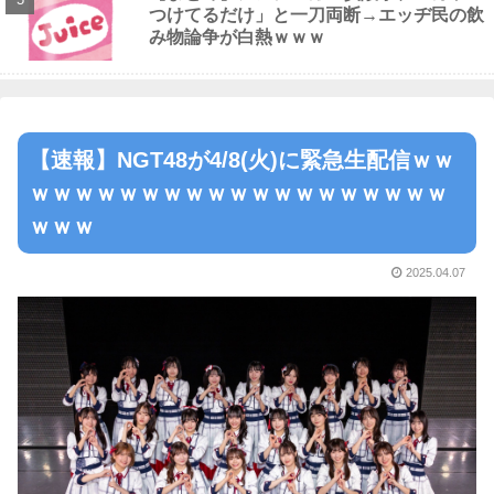
つけてるだけ」と一刀両断→エッヂ民の飲
み物論争が白熱ｗｗｗ
【速報】NGT48が4/8(火)に緊急生配信ｗｗ
ｗｗｗｗｗｗｗｗｗｗｗｗｗｗｗｗｗｗｗ
ｗｗｗ
2025.04.07