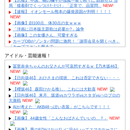
【悲報】 中国、橋の欄干が強風一発で粉々に 鉄筋ゼロ 当
局「接着剤でくっつけただけ」「正常で、品質問...
NEW!
【速報】 イオンモール熊本の爆発原因が判明！！！！
NEW!
【画像】顔100点、体30点の女ｗｗｗ
「洋画に日本版主題歌は必要か?」論争
【画像】この女優さん、可愛すぎる
カープOBがゾンタバ問題に激怒！「謝罪会見を開くべき」
「カープファンも怒るで」
【画像】顔100点、体30点の女ｗｗｗ
アイドル・芸能速報！
冨里奈央ちゃんのお父さんが可哀想すぎるｗ【乃木坂46】
NEW!
【日向坂46】 おひさまの現状、これは否定できない・・・
NEW!
Powered by livedoor 相互RSS
【櫻坂46】 森田ひかる推し、これには大歓喜
NEW!
【日向坂46】 来月、坂道vsカワラボvsスタダvsハロプロの
大激戦
NEW!
AIが考えた「AKB48っぽい衣装」がこちらです！！！
NEW!
【画像】 44歳女性「こんなおばさんでいいの…？」
NEW!
【画像】 男の87%はお○ぱいに目がいってスマホケースに