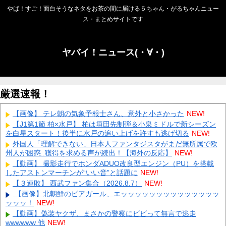
やば！すご！面白そうなネタをお茶の間に届ける５ちゃん・がるちゃんニュー
ス・まとめサイトです
ヤバイ！ニュース(・∀・)
厳選速報！
【画像】 テレ朝の気象予報士さん、意外と小さかった
NEW!
【J1第1節 柏×水戸】 柏は垣田先制弾＆小泉ミドルで新シーズン
を白星スタート！後半に水戸の追い上げを許すも逃げ切る
NEW!
外国人「理解できない」日本人ファンタジスタがまだ無所属で欧
州人が困惑..獲得を求める声が続出！【海外の反応】
NEW!
【動画】 撮影走行でホンダADUO改良型エンジン（PU）を搭載
したアストンマーチンが“いい音”と話題に
NEW!
【３連敗】 西武ファン集合（2026.8.7）
NEW!
【画像】北朝鮮のビアガール、エッッッッッッッッッッッッッッ
ッッッ！
NEW!
【動画】偽装ヤクザ、まさかの警察にビビって無言で逃走
wwwwww 他
NEW!