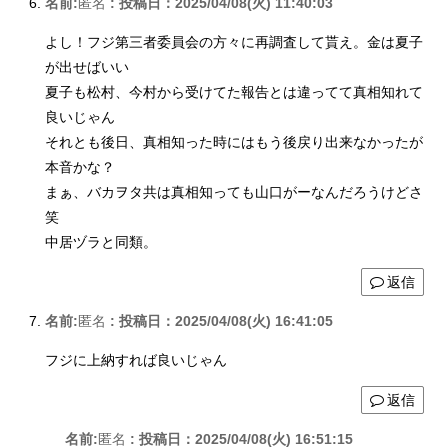
名前:
匿名
:
投稿日：2025/04/08(火) 11:40:03
よし！フジ第三者委員会の方々に再調査して貰え。金は夏子
が出せばいい
夏子も松村、今村から受けてた報告とは違ってて真相知れて
良いじゃん
それとも後日、真相知った時にはもう後戻り出来なかったが
本音かな？
まぁ、バカヲタ共は真相知っても山口がーなんだろうけどさ
笑
中居ヅラと同類。
返信
名前:
匿名
:
投稿日：2025/04/08(火) 16:41:05
フジに上納すれば良いじゃん
返信
名前:
匿名
:
投稿日：2025/04/08(火) 16:51:15