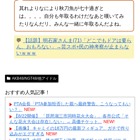
其れよりなにより秋刀魚が七十過ぎと
は。。。。自分も年取るわけだなあと嘆いてみ
たりなんだリ。みんな一緒に年取るんだよね。
💬
【話題】明石家さんま(71)「どこでもドアは要ら
ん、おもろない」→芸スポ+民の神考察が止まらな
いｗｗｗ
AKB48/NGT48/他アイドル
おすすめ人気記事！
PTA会長「PTA参加拒否した親へ最終警告。こうなってもい
い？」
NEW!
【8/22開催】 「琵琶湖三市同時花火大会」、各市公式「そ
んな花火大会は存在しない」→ 高価チケット...
NEW!
【画像】 キャミイの18万円の最新フィギュア、ガチで作り
込みがエグすぎる
NEW!