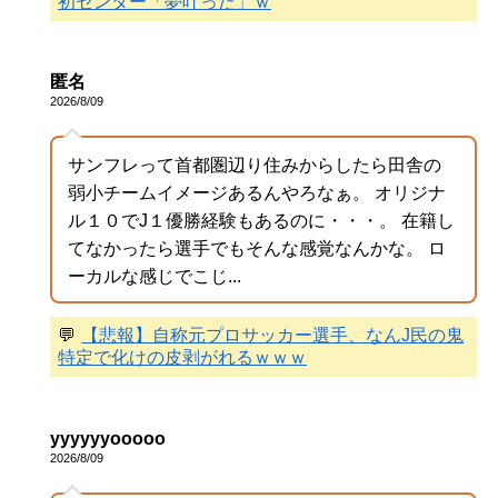
初センター「夢叶った」ｗ
匿名
2026/8/09
サンフレって首都圏辺り住みからしたら田舎の
弱小チームイメージあるんやろなぁ。 オリジナ
ル１０でJ１優勝経験もあるのに・・・。 在籍し
てなかったら選手でもそんな感覚なんかな。 ロ
ーカルな感じでこじ...
💬
【悲報】自称元プロサッカー選手、なんJ民の鬼
特定で化けの皮剥がれるｗｗｗ
yyyyyyooooo
2026/8/09