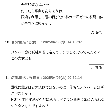
今年30歳なんだ〜
だったら卒業もありそうね。
西潟を利用して陽の目がない私ガー私ガーの荻野由佳
が卒コンに絡みそう……
返信
名前:
匿名
:
投稿日：2025/04/09(水) 14:10:37
メンバー寮に反社を咥え込んでチンポしゃぶってんだろ？
この売女ども
返信
名前:
匿名
:
投稿日：2025/04/09(水) 20:52:14
選抜に選ぶほど大人数ではないのに、落ちたメンバーとはギ
スギスしそう
NGTって陰湿感が今だにあるしベテラン西潟に気に入られな
いとダメなんですよね？