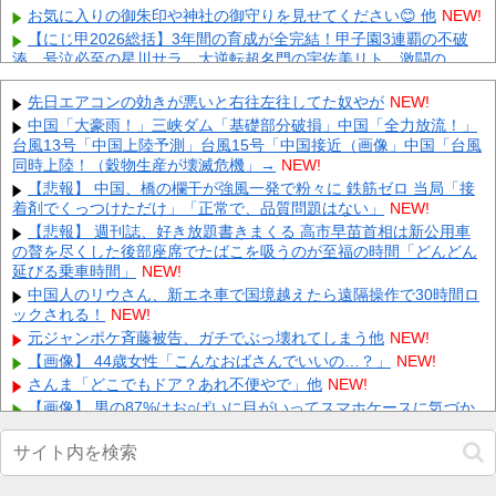
お気に入りの御朱印や神社の御守りを見せてください😊 他
NEW!
【にじ甲2026総括】3年間の育成が全完結！甲子園3連覇の不破
湊、号泣必至の星川サラ、大逆転超名門の宇佐美リト…激闘の
ド...
NEW!
【朗報】メディア「PS6はPS5の2倍超の性能に」 他
先日エアコンの効きが悪いと右往左往してた奴やが
NEW!
NEW!
【悲報】税務署が脱税ｗｗｗｗｗｗｗｗｗ 他
中国「大豪雨！」三峡ダム「基礎部分破損」中国「全力放流！」
NEW!
台風13号「中国上陸予測」台風15号「中国接近（画像」中国「台風
【画像】 例の美人すぎるおにぎり屋さん、裏でおっさんが握って
同時上陸！（穀物生産が壊滅危機」→
NEW!
いたｗｗｗｗｗｗｗｗｗｗｗｗｗｗｗｗｗ
NEW!
【悲報】 中国、橋の欄干が強風一発で粉々に 鉄筋ゼロ 当局「接
元いいとも青年隊、中居正広の”素顔”を暴露
NEW!
着剤でくっつけただけ」「正常で、品質問題はない」
NEW!
中国、三峡ダムが全開放流。長江流域で深刻な洪水被害
NEW!
【悲報】 週刊誌、好き放題書きまくる 高市早苗首相は新公用車
【動画】 町の中華料理屋さん、娘の採用で人気店になってしまう
の贅を尽くした後部座席でたばこを吸うのが至福の時間「どんどん
NEW!
延びる乗車時間」
NEW!
Powered by livedoor 相互RSS
中国人のリウさん、新エネ車で国境越えたら遠隔操作で30時間ロ
ックされる！
NEW!
元ジャンポケ斉藤被告、ガチでぶっ壊れてしまう他
NEW!
【画像】 44歳女性「こんなおばさんでいいの…？」
NEW!
さんま「どこでもドア？あれ不便やで」他
NEW!
【画像】 男の87%はお○ぱいに目がいってスマホケースに気づか
ない自撮りｗ
NEW!
【激安速報】ダイヤモンドの功罪、リアル、ひゃくえむ。などが
Kindle実質半額になるセール、本日8/9終了！ついに完結、新テニス
の王子様などのスポーツ漫画が対象！他
NEW!