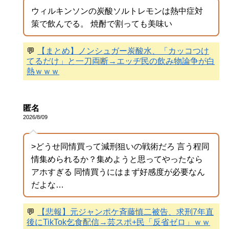
ウィルキンソンの炭酸ソルトレモンは熱中症対
策で飲んでる。 焼酎で割っても美味い
💬
【まとめ】ノンシュガー炭酸水、「カッコつけ
てるだけ」と一刀両断→エッヂ民の飲み物論争が白
熱ｗｗｗ
匿名
2026/8/09
>どうせ同情買って減刑狙いの戦術だろ 言う程同
情集められるか？集めようと思ってやったなら
アホすぎる 同情買うにはまず好感度が必要なん
だよな…
💬
【悲報】元ジャンポケ斉藤慎二被告、求刑7年直
後にTikTok乞食配信→芸スポ+民「反省ゼロ」ｗｗ