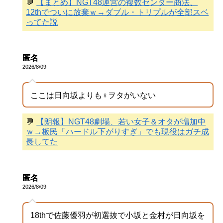
💬
【まとめ】NGT48運営の複数センター商法、
12thでついに放棄ｗ→ダブル・トリプルが全部スベ
ってた説
匿名
2026/8/09
ここは日向坂よりも♀ヲタがいない
💬
【朗報】NGT48劇場、若い女子＆オタが増加中
ｗ→板民「ハードル下がりすぎ」でも現役はガチ成
長してた
匿名
2026/8/09
18thで佐藤優羽が初選抜で小坂と金村が日向坂を