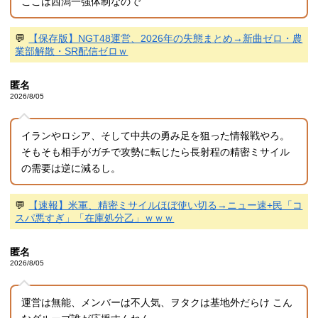
ここは西潟一強体制なので
💬
【保存版】NGT48運営、2026年の失態まとめ→新曲ゼロ・農
業部解散・SR配信ゼロｗ
匿名
2026/8/05
イランやロシア、そして中共の勇み足を狙った情報戦やろ。
そもそも相手がガチで攻勢に転じたら長射程の精密ミサイル
の需要は逆に減るし。
💬
【速報】米軍、精密ミサイルほぼ使い切る→ニュー速+民「コ
スパ悪すぎ」「在庫処分乙」ｗｗｗ
匿名
2026/8/05
運営は無能、メンバーは不人気、ヲタクは基地外だらけ こん