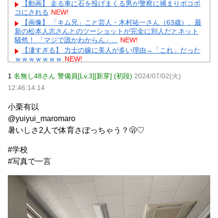
【動画】 走る車に石を投げまくる男が警察に捕まりボコボ
コにされる
NEW!
【画像】 「キム兄」こと芸人・木村祐一さん（63歳）、最
新の松本人志さんとのツーショットが完全に別人だとネット
騒然！ 「マジで誰かわからん」...
NEW!
【凄すぎる】 力士の嫁に美人が多い理由→「これ」だった
ｗｗｗｗｗｗｗ
NEW!
【悲報】 楽天、ガチで逝くｗｗｗｗｗｗｗｗｗｗｗｗｗｗ
1
名無し48さん 警備員[Lv.3][新芽] (初段)
2024/07/02(火)
ｗｗｗｗｗｗ
NEW!
12:46:14.14
【画像】 芦田愛菜ちゃん「うわー、すごい！なんか出てる
♥」
NEW!
小栗有以
【動画】 御当地アイドルだった頃の今田美桜、レベチｗｗ
ｗｗｗｗｗｗｗｗｗｗｗｗｗｗｗｗ
NEW!
@yuiyui_maromaro
【物議】板倉滉”年収7億円”報道にガル民騒然→トピ乱立に
暑いしさ2人で体育さぼっちゃう？🫢♡
「もういい」の声もｗｗｗ
NEW!
【完全まとめ】がん保険・医療保険は必要？｜ガル民の本
#学校
音とリアル体験談を徹底整理
NEW!
#写真で一言
元AKB社長、22億円申告漏れ 乃木坂46運営会社の株式を
パチンコ京楽産業に譲渡【ノース・リバー】【窪田康志】
元AKB社長、22億円申告漏れ 乃木坂46運営会社の株式を
パチンコ京楽産業に譲渡【ノース・リバー】【窪田康志】