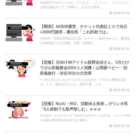
指原莉乃プロデュースの「イコラブ」「ノイミー」「ニアジョイ」
の総合雑談スレで、CM争い、まさかの野球...
2026.07.24
【闇深】AKB48運営、チケット代表記ミスで当日
AKB48/NGT48/他アイドル
+2000円請求→裏住民「これ詐欺では」
AKB48「19期生昇格記念公演」のチケット販売をめぐり、運営側
の値段表記ミスが発覚。当初「2枚購入...
2026.07.05
【悲報】元NGT48アイドル荻野由佳さん、5月だけ
AKB48/NGT48/他アイドル
でガル民観察会2004コメ消費｜山岡家ベビー・別
府偽旅行・渋谷30分の大渋滞
👀 5月1日に立ったガールズちゃんねるの「ママタレ界隈あるあ
る」トピ。最初は辻ちゃん、若槻千夏、ミキ...
2026.05.24
【悲報】NiziU・RIO、活動休止発表→ガリレオ民
AKB48/NGT48/他アイドル
「8人体制でも歌声惜しむ」ｗｗｗ
9人組ガールズグループ・NiziUの公式サイトが27日、メンバーRIO
が当面の間活動を休止すると発表...
2026.07.28