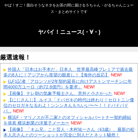
やば！すご！面白そうなネタをお茶の間に届ける５ちゃん・がるちゃんニュー
ス・まとめサイトです
ヤバイ！ニュース(・∀・)
厳選速報！
外国人「日本はお手本だ」日本人、世界最高峰プレミアで過去最
多の8人に！アジアから羨望の眼差し！【海外の反応】
NEW!
仏F1記者「アロンソが2年契約延長に向けアストンマーチンに年
間4000万ユーロ（約72.8億円）を要求」
NEW!
【画像】 テレ朝の気象予報士さん、意外と小さかった
NEW!
【にじさんじ】 ルイス「ドパガキの時代は終わり！セロトニン優
位のセロガキなるわよ！ンンンきんもちいい〜〜！！ドパドパド
パ...
NEW!
横浜F・マリノスが不二家とのオフィシャルパートナー契約締結
を発表 横浜創業の洋菓子メーカー
NEW!
【画像】 「キム兄」こと芸人・木村祐一さん（63歳）、最新の松
本人志さんとのツーショットが完全に別人だとネット騒然！