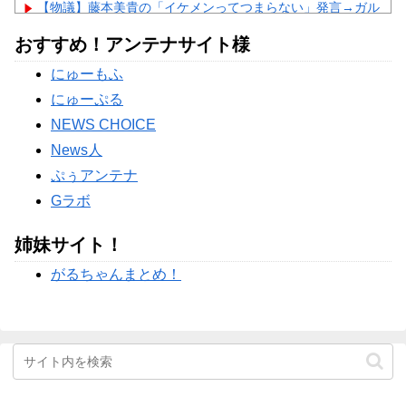
【物議】藤本美貴の「イケメンってつまらない」発言→ガル
民「庄司は普通にイケメン」総ツッコミｗｗｗ
NEW!
おすすめ！アンテナサイト様
【物議】田中みな実、結婚&妊娠発表後初登場→10cmヒール
にガル民総ツッコミｗｗｗ
NEW!
にゅーもふ
【衝撃】剛力彩芽、ネプリーグで別人級美貌に→ガル民「え
っ待って」の総ツッコミｗｗｗ
にゅーぷる
Powered by livedoor 相互RSS
NEWS CHOICE
News人
ぷぅアンテナ
Gラボ
姉妹サイト！
がるちゃんまとめ！