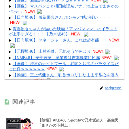
【画像】 マスパンこと枡田絵理奈アナ、地上波でまさかの
パ○チラ
NEW!
【日向坂46】 藤嶌果歩さん"ホンモノ"感が凄い・・・
Powered by livedoor 相互RSS
NEW!
賀喜遥香ちゃんが描いた映画「アンパンマン」のイラスト
が上手すぎる！！！【乃木坂46】
NEW!
【日向坂46】 マネージャーさん、これは超有能！！
NEW!
【元櫻坂46】 上村莉菜、元気そうで何より
NEW!
【NMB48】 安部若菜、卒業後は吉本興業に所属
NEW!
【画像】 渋谷のナイトプール、谷間とお尻のパラダイスだ
った件ｗｗｗｗｗｗ
NEW!
【動画】 三上悠亜さん、乳首ポロリしたまま平常心を装う
ｗｗｗｗｗｗ
NEW!
【動画】 配信女子さん、飼い猫にお○ぱいを晒されるハプ
redgreen
ニングｗｗｗｗｗｗ
NEW!
関連記事
【朗報】AKB48、Spotifyで乃木坂超え→裏住民
AKB48/NGT48/他アイドル
Powered by livedoor 相互RSS
「まさかの下剋上」