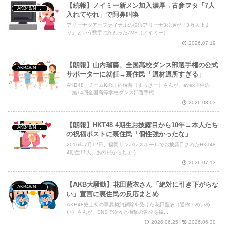
【続報】ノイミー新メン加入濃厚→古参ヲタ「7人
AKB48/NGT48/他アイドル
入れてやれ」で阿鼻叫喚
アリーナツアーファイナルの横浜アリーナ3公演が「3万人止ま
り」という数字に終わった≠ME（ノイミー）...
2026.07.19
【朗報】山内瑞葵、全国高校ダンス部選手権の公式
AKB48/NGT48/他アイドル
サポーターに就任→裏住民「適材適所すぎる」
AKB48・チームKの山内瑞葵（ずっきー）さんが、avex主催の
「第14回全国高等学校ダンス部選手権...
2026.08.03
【朗報】HKT48 4期生お披露目から10年→本人たち
AKB48/NGT48/他アイドル
の祝福ポストに裏住民「個性強かったな」
2016年7月12日、福岡サンパレスホールでお披露目されたHKT48
4期生11人。あの日からちょう...
2026.07.13
【AKB大騒動】花田藍衣さん「絶対に引き下がらな
AKB48/NGT48/他アイドル
い」宣言に裏住民の反応まとめ
AKB48史上初の専属契約解除を受けた花田藍衣（通称・めいめ
い）さんが、SNSで次々と衝撃の告発を続...
2026.06.25
2026.06.30