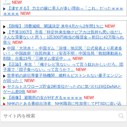
「...
NEW!
【凄すぎる】 力士の嫁に美人が多い理由→「これ」だったｗｗｗ
ｗｗｗｗ
NEW!
【悲報】 楽天、ガチで逝くｗｗｗｗｗｗｗｗｗｗｗｗｗｗｗｗｗ
ｗｗｗ
NEW!
【朗報】 消費減税、閣議決定 来年4月から2年間1％に
NEW!
悲報、ネット無料の物件、オンラインゲーム勢が地獄を見る模様
【予算100万】 市長「特定外来生物クビアカは気持ち悪い虫だし
wwwwww 他
NEW!
そんな需要ないと思う」1匹300円相当の報奨金→初日に42万取られ
【閲覧注意】大阪の治安が悪化しすぎてついに警察官が犯人を銃
焦り
NEW!
殺。いよいよアメリカみたいになってきたな 他
NEW!
中国「大洪水！」中国ダム「決壊」地元民「公式発表より死者多
【ぶいすぽ】つむお、ビール10種類飲み比べ第2弾！「最近は焼
い！」中国政府「住民拘束！（安否不明」中国当局「救助隊動画も
肉屋で最初にビールを頼むくらい好き」 他
NEW!
削除」台風13号「三峡ダム接近中」→
NEW!
人「さーて、車乗るか。エンジン入れて、と」車「スパーイダマ
【正論】 有吉「『俺テレビ見ない』って言う奴おかしいだろ。団
ーンッ」→炎上 他
NEW!
子屋で『団子食べない』って言うか？」
NEW!
【悲報】横田さん、レンジャーズに移籍したのは悪手とネットの
世界初の超伝導量子熱機関…燃料もピストンもない量子エンジン
声… 他
NEW!
が回った！
NEW!
【画像】 芦田愛菜ちゃん「うわー、すごい！なんか出てる♥」
ヤクルトスワローズ貯金2桁首位だったのに気づけば4位DeNAと
NEW!
ゲーム差0他
NEW!
【動画】 御当地アイドルだった頃の今田美桜、レベチｗｗｗｗｗ
【画像】 避難所の女がHすぎるｗｗｗｗｗ
NEW!
ｗｗｗｗｗｗｗｗｗｗｗｗｗ
NEW!
NHKのとある番組出演者、NHK職員に性加害してPTSDに追い込
み休職させていた・・・他
NEW!
Powered by livedoor 相互RSS
【画像】 マスパンこと枡田絵理奈アナ、地上波でまさかのパ○チ
ラ
NEW!
【速報】町のお弁当屋さん「申し訳ないが消費税1%になったらそ