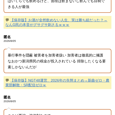
ばいくらでも飲めるけど、普段は飲まないし飲んでも自制で
きる人が最強
💬
【保存版】お酒が全然飲めない人生、実は勝ち組だった？→
なんG民の本音がグサグサ刺さるｗｗｗ
匿名
2026/8/05
暴行事件を隠蔽 被害者を加害者扱い 加害者は徹底的に擁護
なおかつ新潟県民の税金が投入されている 排除したくなる要
素しかないんだが
💬
【保存版】NGT48運営、2026年の失態まとめ→新曲ゼロ・農
業部解散・SR配信ゼロｗ
匿名
2026/8/05