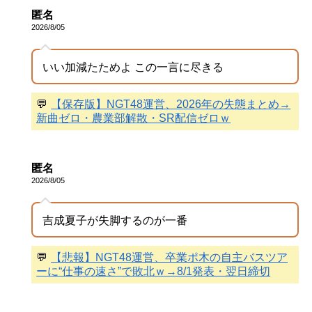
匿名
2026/8/05
いい加減たためよ この一言に尽きる
💬
【保存版】NGT48運営、2026年の失態まとめ→
新曲ゼロ・農業部解散・SR配信ゼロｗ
匿名
2026/8/05
吉成夏子が失脚するのが一番
💬
【悲報】NGT48運営、卒業ポ木の自主バスツア
ーに“仕事の速さ”で敗北ｗ→8/1発表・翌日締切