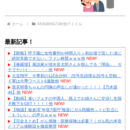
ホーム
AKB48/NGT48/他アイドル
最新記事！
【朗報】甲子園に女性審判が仲間入り→初出場で流した涙に
「絶対失敗できない」ファン称賛ｗｗｗ他
NEW!
【修羅場】落語家が清水良太郎さんを恨んでる『理由』、ガ
チでヤバイ・・・・・他
NEW!
大谷翔平、今季初の1試合2HR 25号先頭弾＆26号も空砲…
ド軍は今季ワースト6連敗他
NEW!
黒見明香ちゃんの円陣の声出しが凄かった！！！【乃木坂
46】他
NEW!
【動画】臭いフェチの中国人、路上でお姉さんに交渉し生脱
ぎ靴下をGET！！！！他
NEW!
【物議】板倉滉”年収7億円”報道にガル民騒然→トピ乱立に
「もういい」の声もｗｗｗ
NEW!
【完全まとめ】がん保険・医療保険は必要？｜ガル民の本音
とリアル体験談を徹底整理
NEW!