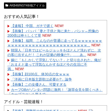
AKB48/NGT48/他アイドル
おすすめ人気記事！
【速報】 中国、ガチで逝く
NEW!
【画像】 パッパ「妻と子供と海に来た」パシャ←想像の
200倍は神々しくて草
NEW!
【画像】 福岡、こんなのが普通に走ってるｗｗｗｗｗｗｗ
ｗｗｗｗｗｗｗｗｗｗｗｗｗｗｗｗｗｗｗｗｗｗｗ...
NEW!
韓国人「日本ではビールジョッキをほとんど洗わずに、次
の客に出すんだ！ これが証拠の映像だ!!」……あ...
NEW!
嫁に「もしかして浮気してない？」と切り出された。俺が
「おまえと違って浮気なんかするほど今の生活に不
満...
NEW!
【画像】顔100点、体30点の女ｗｗｗ
「洋画に日本版主題歌は必要か?」論争
【画像】この女優さん、可愛すぎる
カープOBがゾンタバ問題に激怒！「謝罪会見を開くべき」
「カープファンも怒るで」
【画像】顔100点、体30点の女ｗｗｗ
アイドル・芸能速報！
【画像】 避難所の女がHすぎるｗｗｗｗｗ
NEW!