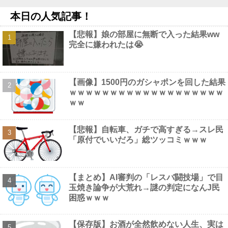
の分商品代を値上げするわ」 「うちも！」他
NEW!
本日の人気記事！
【画像】 渋谷のナイトプール、谷間とお尻のパラダイスだった件
ｗｗｗｗｗｗ
NEW!
【悲報】娘の部屋に無断で入った結果ww
大谷翔平、今季初の1試合2HR 25号先頭弾＆26号も空砲…ド軍
完全に嫌われたは😭
は今季ワースト6連敗他
NEW!
【にじさんじ】VTuber昔話『竹取物語』他
NEW!
【動画】 三上悠亜さん、乳首ポロリしたまま平常心を装うｗｗｗ
ｗｗｗ
NEW!
【画像】1500円のガシャポンを回した結果
【動画】 配信女子さん、飼い猫にお○ぱいを晒されるハプニング
ｗｗｗｗｗｗｗｗｗｗｗｗｗｗｗｗｗｗｗ
ｗｗｗｗｗｗ
NEW!
ｗｗ
【悲報】自転車、ガチで高すぎる→スレ民
「原付でいいだろ」総ツッコミｗｗｗ
Powered by livedoor 相互RSS
【まとめ】AI審判の「レスバ闘技場」で目
玉焼き論争が大荒れ→謎の判定になんJ民
困惑ｗｗｗ
【保存版】お酒が全然飲めない人生、実は