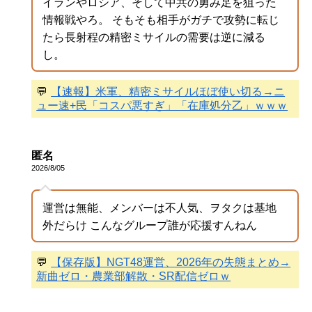
イランやロシア、そして中共の勇み足を狙った
情報戦やろ。 そもそも相手がガチで攻勢に転じ
たら長射程の精密ミサイルの需要は逆に減る
し。
💬
【速報】米軍、精密ミサイルほぼ使い切る→ニ
ュー速+民「コスパ悪すぎ」「在庫処分乙」ｗｗｗ
匿名
2026/8/05
運営は無能、メンバーは不人気、ヲタクは基地
外だらけ こんなグループ誰が応援すんねん
💬
【保存版】NGT48運営、2026年の失態まとめ→
新曲ゼロ・農業部解散・SR配信ゼロｗ