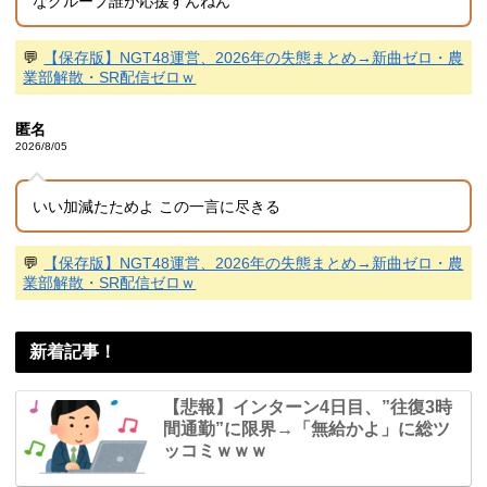
なグループ誰が応援すんねん
💬
【保存版】NGT48運営、2026年の失態まとめ→新曲ゼロ・農
業部解散・SR配信ゼロｗ
匿名
2026/8/05
いい加減たためよ この一言に尽きる
💬
【保存版】NGT48運営、2026年の失態まとめ→新曲ゼロ・農
業部解散・SR配信ゼロｗ
新着記事！
【悲報】インターン4日目、”往復3時
間通勤”に限界→「無給かよ」に総ツ
ッコミｗｗｗ