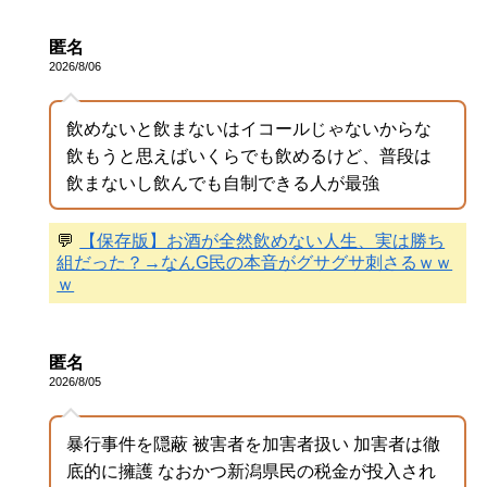
匿名
2026/8/06
飲めないと飲まないはイコールじゃないからな
飲もうと思えばいくらでも飲めるけど、普段は
飲まないし飲んでも自制できる人が最強
💬
【保存版】お酒が全然飲めない人生、実は勝ち
組だった？→なんG民の本音がグサグサ刺さるｗｗ
ｗ
匿名
2026/8/05
暴行事件を隠蔽 被害者を加害者扱い 加害者は徹
底的に擁護 なおかつ新潟県民の税金が投入され