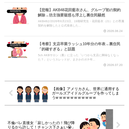
【悲報】AKB48花田藍衣さん、グループ初の契約
AKB48/NGT48/他アイドル
解除→坊主強要疑惑も浮上し裏住民騒然
AKB48が2026年6月23日、19期研究生・花田藍衣（21）との専属
契約を解除したと公式発表した...
2026.06.24
【考察】支店卒業ラッシュ10年分の年表→裏住民
AKB48/NGT48/他アイドル
「的確すぎる」と話題
5ch AKBサロン（裏）に立った「いつから支店に興味なくなっ
た？」というスレッドが、まさかのガチ年...
2026.07.20
【画像】アメリカさん、世界に通用する
ガールズアイドルグループを作ってしま
うw w w w w w w w w w w
不倫バレ直後女「寂しかったの！飛び降
りるから許して！チャンス下さぁい😭」