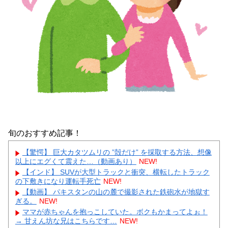
旬のおすすめ記事！
【驚愕】 巨大カタツムリの ”殻だけ” を採取する方法、想像
以上にエグくて震えた…（動画あり）
NEW!
【インド】 SUVが大型トラックと衝突、横転したトラック
の下敷きになり運転手死亡
NEW!
【動画】 パキスタンの山の麓で撮影された鉄砲水が地獄す
ぎる。
NEW!
ママが赤ちゃんを抱っこしていた。ボクもかまってよぉ！
→ 甘えん坊な兄はこちらです…
NEW!