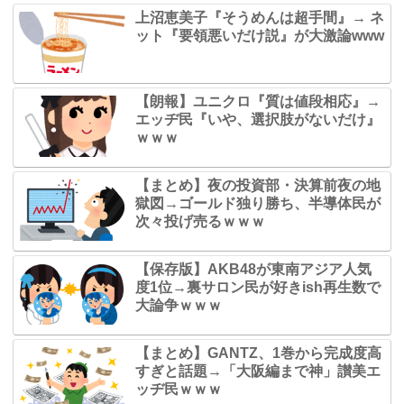
上沼恵美子『そうめんは超手間』→ ネ
ット『要領悪いだけ説』が大激論www
【朗報】ユニクロ『質は値段相応』→
エッヂ民『いや、選択肢がないだけ』
ｗｗｗ
【まとめ】夜の投資部・決算前夜の地
獄図→ゴールド独り勝ち、半導体民が
次々投げ売るｗｗｗ
【保存版】AKB48が東南アジア人気
度1位→裏サロン民が好きish再生数で
大論争ｗｗｗ
【まとめ】GANTZ、1巻から完成度高
すぎと話題→「大阪編まで神」讃美エ
ッヂ民ｗｗｗ