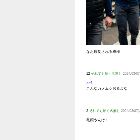
【物議
【驚愕】
元AK
【窪田康
1
それでも
元AK
【窪田康
Powered