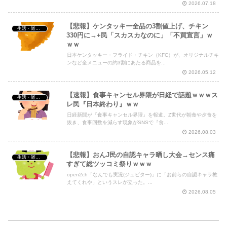
2026.07.18
【悲報】ケンタッキー全品の3割値上げ、チキン
生活・雑談・恋愛
330円に→+民「スカスカなのに」「不買宣言」ｗ
ｗｗ
日本ケンタッキー・フライド・チキン（KFC）が、オリジナルチキ
ンなど全メニューの約3割にあたる商品を...
2026.05.12
【速報】食事キャンセル界隈が日経で話題ｗｗｗス
生活・雑談・恋愛
レ民『日本終わり』ｗｗ
日経新聞が『食事キャンセル界隈』を報道。Z世代が朝食や夕食を
抜き、食事回数を減らす現象がSNSで『食...
2026.08.03
【悲報】おんJ民の自認キャラ晒し大会→センス痛
生活・雑談・恋愛
すぎて総ツッコミ祭りｗｗｗ
open2ch「なんでも実況(ジュピター)」に「お前らの自認キャラ教
えてくれや」というスレが立った。...
2026.08.05