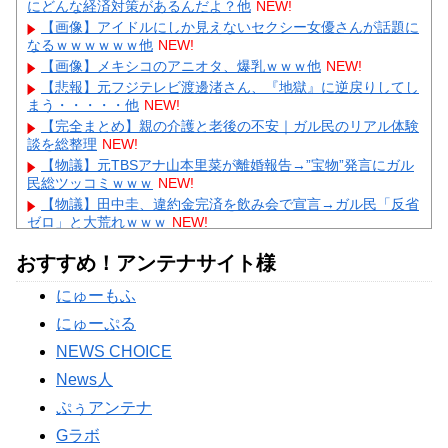
にどんな経済対策があるんだよ？他
NEW!
【画像】アイドルにしか見えないセクシー女優さんが話題に
なるｗｗｗｗｗｗ他
NEW!
【画像】メキシコのアニオタ、爆乳ｗｗｗ他
NEW!
【悲報】元フジテレビ渡邊渚さん、『地獄』に逆戻りしてし
まう・・・・・他
NEW!
【完全まとめ】親の介護と老後の不安｜ガル民のリアル体験
談を総整理
NEW!
【物議】元TBSアナ山本里菜が離婚報告→”宝物”発言にガル
民総ツッコミｗｗｗ
NEW!
【物議】田中圭、違約金完済を飲み会で宣言→ガル民「反省
ゼロ」と大荒れｗｗｗ
NEW!
【物議】広末涼子まさかの地上波復帰→”次男の言葉”にガル
おすすめ！アンテナサイト様
民大激論ｗｗｗ
【衝撃】｢ブラに5000円は贅沢｣と妻を叱った夫→まさかの
にゅーもふ
正体にガル民が大激怒ｗｗｗ
にゅーぷる
Powered by livedoor 相互RSS
NEWS CHOICE
News人
ぷぅアンテナ
Gラボ