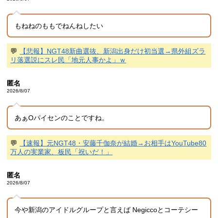
もねねのももでねんねしたい
💬
【悲報】NGT48新曲選抜、新潟出身だけ初当選→県外組ズラ
リ落選説にスレ民「地元人事かよ」ｗ
匿名
2026/8/07
あぁOパイセンのことですね。
💬
【速報】元NGT48・安藤千伽奈が結婚→お相手はYouTube80
万人の実業家、板民「祝いだ！」
匿名
2026/8/07
今や新潟のアイドルグループと言えば Negiccoとコーテシー