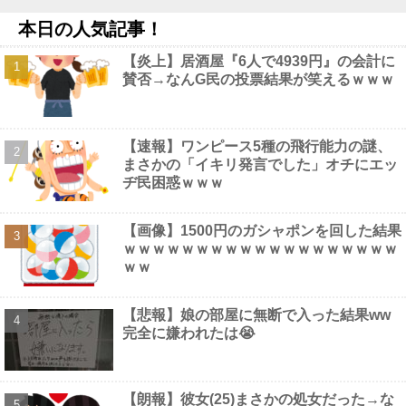
あまりにも酷すぎる出来でバカにされまくったアニメ『ワンダン
ス』、原作者本人が手書きアニメを投稿した結果・・・ｗｗｗｗｗ
本日の人気記事！
ｗ他
NEW!
【画像】 女優・夏菜、ロンハーで無防備パ○チラ
NEW!
【炎上】居酒屋『6人で4939円』の会計に
【速報】米国、韓国防衛に短距離戦術核を検討※韓国談他
NEW!
賛否→なんG民の投票結果が笑えるｗｗｗ
【超画像】 小倉ゆうか（元・小倉優香）が水着グラビア復帰ｗｗ
ｗｗｗ
NEW!
【速報】ワンピース5種の飛行能力の謎、
まさかの「イキリ発言でした」オチにエッ
ヂ民困惑ｗｗｗ
Powered by livedoor 相互RSS
【画像】1500円のガシャポンを回した結果
ｗｗｗｗｗｗｗｗｗｗｗｗｗｗｗｗｗｗｗ
ｗｗ
【悲報】娘の部屋に無断で入った結果ww
完全に嫌われたは😭
【朗報】彼女(25)まさかの処女だった→な