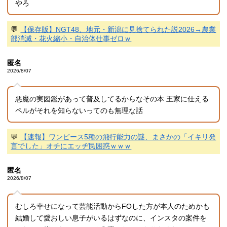
やろ
💬
【保存版】NGT48、地元・新潟に見捨てられた説2026→農業
部消滅・花火縮小・自治体仕事ゼロｗ
匿名
2026/8/07
悪魔の実図鑑があって普及してるからなその本 王家に仕える
ペルがそれを知らないってのも無理な話
💬
【速報】ワンピース5種の飛行能力の謎、まさかの「イキリ発
言でした」オチにエッヂ民困惑ｗｗｗ
匿名
2026/8/07
むしろ幸せになって芸能活動からFOした方が本人のためかも
結婚して愛おしい息子がいるはずなのに、インスタの案件を