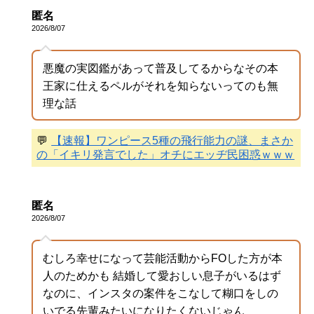
匿名
2026/8/07
悪魔の実図鑑があって普及してるからなその本
王家に仕えるペルがそれを知らないってのも無
理な話
💬
【速報】ワンピース5種の飛行能力の謎、まさか
の「イキリ発言でした」オチにエッヂ民困惑ｗｗｗ
匿名
2026/8/07
むしろ幸せになって芸能活動からFOした方が本
人のためかも 結婚して愛おしい息子がいるはず
なのに、インスタの案件をこなして糊口をしの
いでる先輩みたいになりたくないじゃん