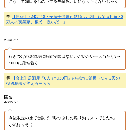
こなして糊口をしのいでる先輩みたいになりたくないじゃん
💬
【速報】元NGT48・安藤千伽奈が結婚→お相手はYouTube80
万人の実業家、板民「祝いだ！」
2026/8/07
行きつけの居酒屋に時間制限はないがだいたい一人当たり3〜
4000に落ち着く
💬
【炎上】居酒屋『6人で4939円』の会計に賛否→なんG民の
投票結果が笑えるｗｗｗ
匿名
2026/8/07
今後敗走の捨て台詞で『暇つぶしの煽り釣りスレでしたw』
が流行りそう