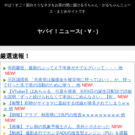
やば！すご！面白そうなネタをお茶の間に届ける５ちゃん・がるちゃんニュー
ス・まとめサイトです
ヤバイ！ニュース(・∀・)
厳選速報！
寺田蘭世、最新のぶってえ下半身ガチでエグいって・・・ 他
NEW!
元区議団長 「共産党は義援金を被災地に持ってはいく。が、持っ
て行った先で党の活動のために使う」 他
NEW!
【VTuber】ばあちゃる、引退を発表 8月9日の誕生日配信で詳細
を説明「ずっと続けられなくて本当にごめんなさい」【8/...
NEW!
【衝撃】彩卵がサイタマに直結する伏線が発見されてしまうｗｗ
ｗ 他
NEW!
【朗報】アラブ、秋田県に2兆円の投資ｗｗｗｗｗｗｗｗｗ 他
NEW!
【画像】 テレ朝の気象予報士さん、意外と小さかった
NEW!
【動画】 撮影走行でホンダADUO改良型エンジン（PU）を搭載