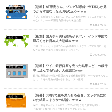
【悲報】AT限定さん、ゾンビ黙示録でMT車しか見
生活・雑談・恋愛
つからず詰む→なんJ民の反応ｗｗｗ
「ゾンビが迫ってくるのに、そこにある車がMT（マニュアル）し
かない！」——AT限定免許持ちの永遠の悪...
2026.05.14
【衝撃】国ガチャ実行結果がヤバい→インド中国で
生活・雑談・恋愛
埋尽くされ日本人大悲鳴ｗｗｗ
「国ガチャ」という謎のGoogle共有リンクがエッヂで話題に。あ
なたが次に生まれる国を教えてくれると...
2026.08.02
【悲報】ワイ、銀行口座を売った結果→どこの銀行
生活・雑談・恋愛
申し込んでも拒否、人生詰むwww
銀行口座開設を軒並み拒否される投稿者が登場。一体なぜそんなこ
とに…？その理由が明かされると、スレ住民...
2026.07.14
【急募】330円で腹を満たせる夜食、エッヂ民に聞
生活・雑談・恋愛
いた結果→まさかの結論にｗｗｗ
深夜、腹を空かせた1人のエッヂ民が投げかけた切実な問い。
「330円で食べられる夜食を教えてクレメンス...