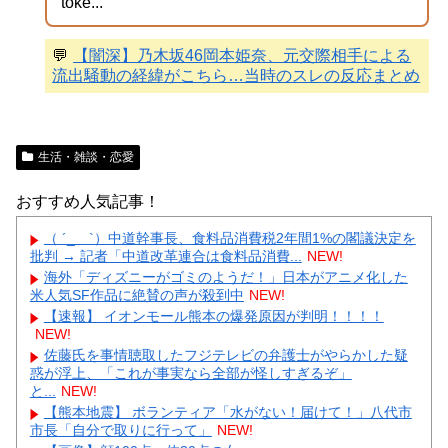
toke...
💬
【闇深】乃木坂46岡本姫奈、元交際相手による
流出騒動の経緯がこちら…当時のスレの反応まとめ
生活・雑談・恋愛
おすすめ人気記事！
（ ´_ゝ`）中道幹事長、食料品消費税2年間1%の閣議決定を
批判 → 記者「中道改革連合は食料品消費...
NEW!
海外「ディズニーがゴミのようだ！」日本がアニメ化した
米人気SF作品に絶賛の声が殺到中
NEW!
【速報】 イオンモール熊本の爆発原因が判明！！！！
NEW!
佐藤氏を事情聴取したフジテレビの弁護士がやらかした疑
惑が浮上、「これが事実なら全部が怪しすぎるぞ」
と...
NEW!
【熊本地震】 ボランティア「水がない！届けて！」八代市
市長「自分で取りに行って」
NEW!