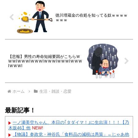
徳川埋蔵金の在処を知ってる奴ｗｗｗｗ
ｗｗｗ
【悲報】男性の寿命短縮要因がこちらＷ
ＷＷIＷＷＷIＷＷＷIＷＷＷIＷＷＷIＷＷＷ
IＷＷＷI
ホーム
生活・雑談・恋愛
最新記事！
一ノ瀬美空ちゃん、本日の｢タダイマ！｣に生出演！！！【乃
木坂46】他
NEW!
【物議】参政党・神谷氏「食料品の減税は愚策」←じゃあ他