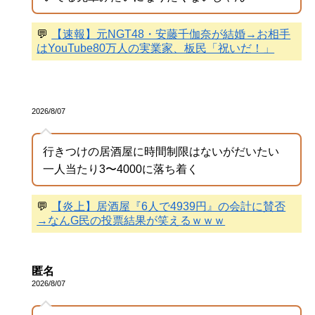
💬
【速報】元NGT48・安藤千伽奈が結婚→お相手
はYouTube80万人の実業家、板民「祝いだ！」
2026/8/07
行きつけの居酒屋に時間制限はないがだいたい
一人当たり3〜4000に落ち着く
💬
【炎上】居酒屋『6人で4939円』の会計に賛否
→なんG民の投票結果が笑えるｗｗｗ
匿名
2026/8/07