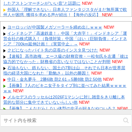
したアストンマーチンが“いい音”と話題に
NEW!
外国人「理解できない」日本人ファンタジスタがまだ無所属で欧
州人が困惑..獲得を求める声が続出！【海外の反応】
NEW!
【にじさんじ】 ルイス「ドパガキの時代は終わり！セロトニン優
位のセロガキなるわよ！ンンンきんもちいい〜〜！！ドパドパド
ヨーロッパが中国製メガソーラーを締め出しｗｗｗ
NEW!
パ...
NEW!
インドネシア「高速鉄道！」中国「大赤字！」インドネシア「運
【ホロライブ】 ねねち概要欄、小学生並みの感想で草
NEW!
営会社の株式購入！（負債対策」中国「はい（巨額負債」インドネ
シア「700km延伸計画！（実質中止」→
【放送事故】 昔のドラマのレ◯プシーン、今見るとアウトすぎ
NEW!
る・・・
NEW!
クビになったバイト先の店長のインスタ見つけた
NEW!
エネ夫に離婚を突きつけたら私の職場(法律事務所)に乗り込んで
【速報】 高市政権、エース級の財務官僚・一松旬氏を左遷「彼は
きた 堂々と「離婚の法律相談です。母の薦めでこちらに参りま
協力的でなかった」財務省の言いなりではないことが判明
NEW!
し...
NEW!
石油もない、鉄もない、国土の7割は山…それでも日本が世界屈
年収1500万の父が退職。父「退職金も渡したよな？」母「貯金な
指の経済大国になれた「勤勉さ」以外の勝因！
NEW!
んてないよー」父「全部なくなったの！？」→予想外の返事に
中日・金丸夢斗 2勝6敗 防2.61→5勝8敗 防2.50他
NEW!
家...
NEW!
【画像】 7人のビキニ女子をタイプ別に並べてみた結果ｗｗｗｗ
嫁と子作り中なんだけどこうなるｗｗｗ
NEW!
ｗｗ
NEW!
【速報】 『有吉の夏休み』、とんでもない発表をしてしま
メルセデスのラッセルは2026F1マシンに対し雑音をきり離し本
う！！！！！
NEW!
質的な部分に集中できていないらしい他
NEW!
【画像】 こんなだらしない体型の女子が好きなやついる？
NEW!
Powered by livedoor 相互RSS
【画像】今週の咲-Saki-、役満炸裂で大荒れwwww.他
NEW!
【画像】 書道甲子園とかいうお○ぱい見放題の大会ｗｗｗｗｗｗ
ｗ
NEW!