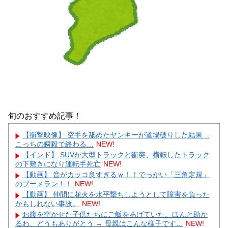
旬のおすすめ記事！
【衝撃映像】 空手を舐めたヤンキーが道場破りした結果…
こっちの瞬殺で終わる…
NEW!
【インド】 SUVが大型トラックと衝突、横転したトラック
の下敷きになり運転手死亡
NEW!
【動画】 音がカッコ良すぎるｗ！！でっかい「三角定規」
のブーメラン！！
NEW!
【動画】 仲間に花火を水平撃ちしようとして障害を負った
かもしれない事故。
NEW!
お腹を空かせた子供たちにご飯をあげていた。ほんと助か
るわ、どうもありがとう → 母親はこんな様子です…
NEW!