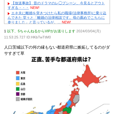
【放送事故】 昔のドラマのレ◯プシーン、今見るとアウト
すぎる・・・
NEW!
エネ夫に離婚を突きつけたら私の職場(法律事務所)に乗り込
んできた 堂々と「離婚の法律相談です。母の薦めでこちらに
参りました」と言っているが、...
NEW!
年収1500万の父が退職。父「退職金も渡したよな？」母
1
以下、5ちゃんねるからVIPがお送りします
2024/03/04(月)
「貯金なんてないよー」父「全部なくなったの！？」→予想
外の返事に家族騒然となり…
NEW!
11:53:25.727 ID:HKbTwTtM0
嫁と子作り中なんだけどこうなるｗｗｗ
NEW!
人口茨城以下の何の縁もない都道府県に嫉妬してるのがダ
【速報】 『有吉の夏休み』、とんでもない発表をしてしま
う！！！！！
NEW!
サすぎて草
【完全まとめ】親の介護と老後の不安｜ガル民のリアル体
験談を総整理
NEW!
【物議】元TBSアナ山本里菜が離婚報告→”宝物”発言にガル
民総ツッコミｗｗｗ
NEW!
元AKB社長、22億円申告漏れ 乃木坂46運営会社の株式を
パチンコ京楽産業に譲渡【ノース・リバー】【窪田康志】
元AKB社長、22億円申告漏れ 乃木坂46運営会社の株式を
パチンコ京楽産業に譲渡【ノース・リバー】【窪田康志】