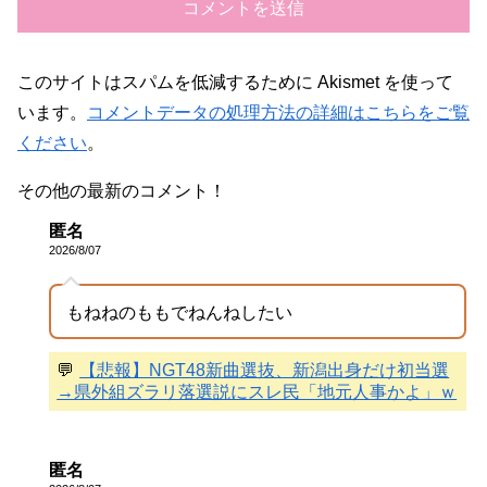
このサイトはスパムを低減するために Akismet を使って
います。
コメントデータの処理方法の詳細はこちらをご覧
ください
。
その他の最新のコメント！
匿名
2026/8/07
もねねのももでねんねしたい
💬
【悲報】NGT48新曲選抜、新潟出身だけ初当選
→県外組ズラリ落選説にスレ民「地元人事かよ」ｗ
匿名