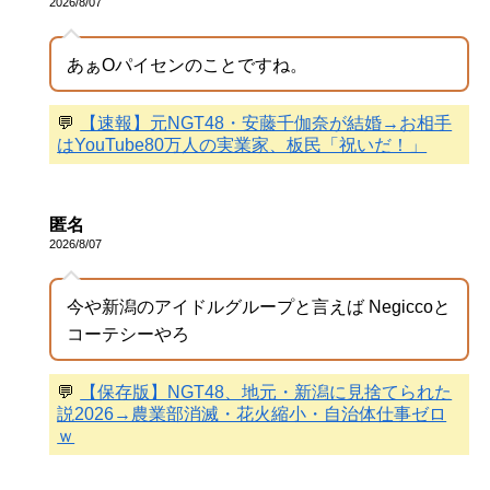
2026/8/07
あぁOパイセンのことですね。
💬
【速報】元NGT48・安藤千伽奈が結婚→お相手
はYouTube80万人の実業家、板民「祝いだ！」
匿名
2026/8/07
今や新潟のアイドルグループと言えば Negiccoと
コーテシーやろ
💬
【保存版】NGT48、地元・新潟に見捨てられた
説2026→農業部消滅・花火縮小・自治体仕事ゼロ
ｗ