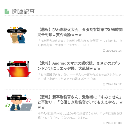
【画像】 女優・夏菜、ロンハーで無防備パ○チラ
NEW!
【超画像】 小倉ゆうか（元・小倉優香）が水着グラビア復
関連記事
帰ｗｗｗｗｗ
NEW!
【悲報】びわ湖花火大会、タダ見客対策でSA6時間
生活・雑談・恋愛
完全封鎖→賛否両論ｗｗｗ
「びわ湖大花火大会」を無料で見られる“特等席”として知られてき
Powered by livedoor 相互RSS
た名神高速・大津サービスエリア。NEX...
2026.07.14
【悲報】Androidスマホの選択肢、まさかの3ブラ
生活・雑談・恋愛
ンドだけに→エッヂ民、大乱闘ｗｗｗ
「もう愛国できない😭」——そんな一言から始まったスレがエッ
ヂで盛り上がってたｗｗｗお題はズバリ「An...
2026.07.12
【悲報】新卒刑務官さん、受刑者に「すみません」
生活・雑談・恋愛
と平謝り→「心優しき刑務官がいてもええやろ」ｗ
ｗｗ
今年4月に新卒入社したばかりの刑務官くんが、エッヂに悩みを投
稿(´・ω・`)「向いてないわ…」と2ヶ...
2026.06.03