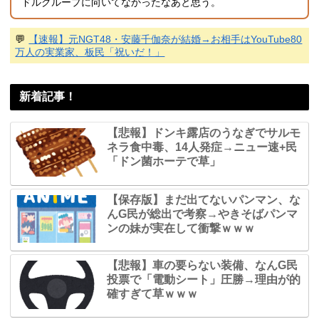
ドルグループに向いてなかったなあと思う。
💬
【速報】元NGT48・安藤千伽奈が結婚→お相手はYouTube80
万人の実業家、板民「祝いだ！」
新着記事！
【悲報】ドンキ露店のうなぎでサルモ
ネラ食中毒、14人発症→ニュー速+民
「ドン菌ホーテで草」
【保存版】まだ出てないパンマン、な
んG民が総出で考察→やきそばパンマ
ンの妹が実在して衝撃ｗｗｗ
【悲報】車の要らない装備、なんG民
投票で「電動シート」圧勝→理由が的
確すぎて草ｗｗｗ