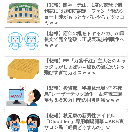
【悲報】阪神・元山、1度の落球で週
刊誌に”お粗末”認定→ファン「他のシ
ョート陣がもっとヤバいやろ」ツッコ
ミｗｗ
【悲報】応仁の乱をドヤるバカ、AI風
長文で完全論破→正規表現技術戦争へ
ｗｗｗ
【悲報】FE『万紫千紅』主人公のキャ
ラクリがしょぼい→脇役の設定がぶっ
飛びすぎてカオスｗｗｗ
【悲報】投資部、半導体地獄で”不死
鳥”レーザーテック論争→古河電工謎
落ち＆-500万円勢の阿鼻叫喚ｗｗｗ
【悲報】秋元康の新男性アイドル
「Cloud ten」専用劇場開幕→AKB裏
サロン民「経費どうすんの」ｗ