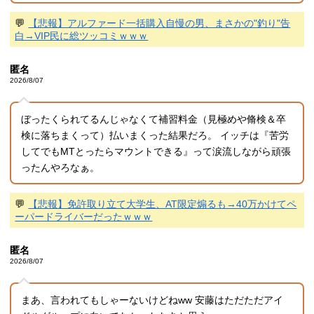
💬
【悲報】アルファード一括購入自慢の男、まさかの"釣り"告
白→VIP民に総ツッコミｗｗｗ
匿名
2026/8/07
ぼったくられてるんじゃなくて補習料金（見極めや脩検＆卒
検に落ちまくって）払いまくった結果だろ。 イッチは『苦労
してでもMTとったらマウントできる』って涙流しながら頑張
ったんやろなぁ。
💬
【悲報】免許取り立て大学生、AT限定煽るも→40万かけてペ
ーパードライバーだったｗｗｗ
匿名
2026/8/07
まあ、言われてもしゃーないけどねww 安藤はただただアイ