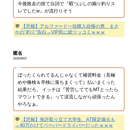
今後敗走の捨て台詞で『暇つぶしの煽り釣りス
レでしたw』が流行りそう
💬
【悲報】アルファード一括購入自慢の男、まさ
かの"釣り"告白→VIP民に総ツッコミｗｗｗ
匿名
2026/8/07
ぼったくられてるんじゃなくて補習料金（見極
めや脩検＆卒検に落ちまくって）払いまくった
結果だろ。 イッチは『苦労してでもMTとったら
マウントできる』って涙流しながら頑張ったん
やろなぁ。
💬
【悲報】免許取り立て大学生、AT限定煽るも
→40万かけてペーパードライバーだったｗｗｗ