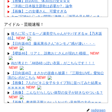
【画像】顔100点、体30点の女ｗｗｗ
「洋画に日本版主題歌は必要か?」論争
【画像】この女優さん、可愛すぎる
カープOBがゾンタバ問題に激怒！「謝罪会見を開くべき」
「カープファンも怒るで」
アイドル・芸能速報！
【画像】顔100点、体30点の女ｗｗｗ
後ろに写ってる一ノ瀬美空ちゃんがヤバすぎるｗ【乃木坂
46】
NEW!
【日向坂46】 藤嶌果歩さん"ホンモノ"感が凄い・・・
NEW!
【櫻坂46】 リアミ、説教おじさんが現れた模様...
NEW!
Powered by livedoor 相互RSS
AIが考えた「AKB48っぽい衣装」がこちらです！！！
NEW!
【日向坂46】 まさかの楽曲も披露！『三期生LIVE』愛知公
演のレポがこちら
NEW!
【画像】 7人のビキニ女子をタイプ別に並べてみた結果ｗ
ｗｗｗｗｗ
NEW!
【画像】 こんなだらしない体型の女子が好きなやついる？
NEW!
【画像】 書道甲子園とかいうお○ぱい見放題の大会ｗｗｗ
ｗｗｗｗ
NEW!
redgreen