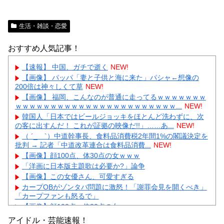
生活・雑談・恋愛
おすすめ人気記事！
【速報】 中国、ガチで逝く
NEW!
【画像】 パッパ「妻と子供と海に来た」パシャ←想像の
200倍は神々しくて草
NEW!
【画像】 福岡、こんなのが普通に走ってるｗｗｗｗｗｗｗ
ｗｗｗｗｗｗｗｗｗｗｗｗｗｗｗｗｗｗｗｗｗｗｗ...
NEW!
韓国人「日本ではビールジョッキをほとんど洗わずに、次
の客に出すんだ！ これが証拠の映像だ!!」……あ...
NEW!
（ ´_ゝ`）中道幹事長、食料品消費税2年間1%の閣議決定を
批判 → 記者「中道改革連合は食料品消費...
NEW!
【画像】顔100点、体30点の女ｗｗｗ
「洋画に日本版主題歌は必要か?」論争
【画像】この女優さん、可愛すぎる
カープOBがゾンタバ問題に激怒！「謝罪会見を開くべき」
「カープファンも怒るで」
【画像】顔100点、体30点の女ｗｗｗ
アイドル・芸能速報！