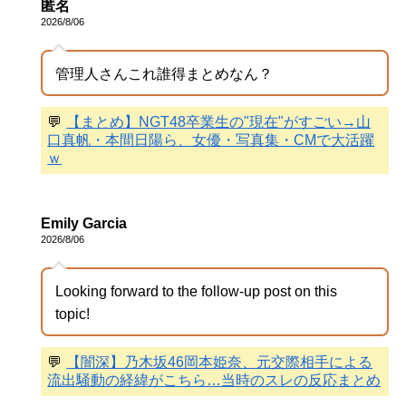
匿名
2026/8/06
管理人さんこれ誰得まとめなん？
💬
【まとめ】NGT48卒業生の"現在"がすごい→山
口真帆・本間日陽ら、女優・写真集・CMで大活躍
ｗ
Emily Garcia
2026/8/06
Looking forward to the follow-up post on this
topic!
💬
【闇深】乃木坂46岡本姫奈、元交際相手による
流出騒動の経緯がこちら…当時のスレの反応まとめ