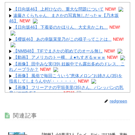
【日向坂46】 上村ひなの、重大な問題について
NEW!
遠藤さくらちゃん、まさかの写真無しだったｗ【乃木坂
46】
NEW!
Powered by livedoor 相互RSS
【日向坂46】 下着姿のかほりん、大丈夫かこれ…
NEW!
【櫻坂46】 あの幸阪茉里乃がこの様子ってことは...
NEW!
【NMB48】 TIFでまさかの初めてのオール無し
NEW!
【動画】 アメリカのトー横、え●ちすぎるｗｗｗ
NEW!
【画像】 田中みな実(39) 妊娠中でも露出多めのドレス、こ
れノーブラか？
NEW!
【画像】 風俗で毎回こういう"恵体メロン"お姉さん(35)を
指名してしまうんやが・・・・・・
NEW!
【画像】 フリーアナの宇垣美里(35)さん、パンッパンの乳
房がエ□すぎるｗｗｗｗｗｗ
NEW!
【画像】 避難所の女がHすぎるｗｗｗｗｗ
NEW!
redgreen
関連記事
Powered by livedoor 相互RSS
【朗報】小5男児3人『ヘイ、Siri』で119番→高齢