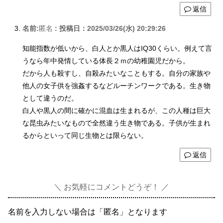
返信
名前:
匿名
:
投稿日：2025/03/26(水) 20:29:26
知能指数が低いから、白人とか黒人はIQ30くらい。例えて言
うなら年中発情している体長２ｍの幼稚園児だから。
だから人も殺すし、自殺みたいなこともする。自分の家族や
他人の女子供を強姦するなどルーチンワークである。生き物
として違うのだ。
白人や黒人の間に確かに混血は生まれるが、この人種は巨大
な昆虫みたいなもので全然違う生き物である。子供が生まれ
るからといって同じ生物とは限らない。
返信
お気軽にコメントどうぞ！
名前を入力しない場合は「匿名」となります