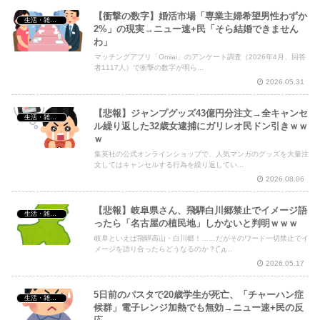
【衝撃の数字】婚活市場「専業主婦希望男性わずか
生活・雑談・恋愛
2%」の現実→ニュー速+民「そら結婚できません
わ」
マッチングアプリ「Omiai」のアンケート調査（2026年4月、回答
者1117人）で衝撃の数字が明ら...
2026.05.31
【悲報】ジャンプグッズ43億円分注文→全キャンセ
生活・雑談・恋愛
ル繰り返した32歳女逮捕にガリレオ民ドン引きｗｗ
ｗ
集英社の公式オンラインショップで、人気マンガのグッズを大量注
文してはキャンセルする行為を繰り返してい...
2026.08.06
【悲報】岐阜県さん、飛騨白川郷禁止でイメージ語
生活・雑談・恋愛
ったら「名古屋の植民地」しかないと判明ｗｗｗ
岐阜といえば飛騨高山・白川郷！……だがそのワード一切禁止でイ
メージを語り合ったらどうなるのか？(ﾟд...
2026.05.17
5日前のパスタで20歳学生が死亡、「チャーハン症
生活・雑談・恋愛
候群」電子レンジ加熱でも無効→ニュー速+民の反