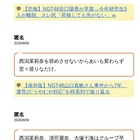
💬
【悲報】NGT48谷口陽香が卒業→今年研究生5
人が離脱、スレ民「昇格しても先がない」ｗ
匿名
2026/8/06
西潟茉莉奈を辞めさせないからあいも変わらず
堂々巡りなだけ。
💬
【保存版】NGT48山口真帆さん事件から7年、
運営の"うやむや対応"を時系列で振り返る
匿名
2026/8/06
西潟茉莉奈、清司麗奈、大塚七海はグループ卒