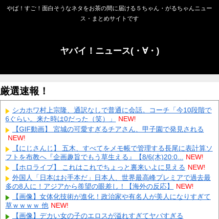
やば！すご！面白そうなネタをお茶の間に届ける５ちゃん・がるちゃんニュー
ス・まとめサイトです
ヤバイ！ニュース(・∀・)
厳選速報！
シカホワ村上宗隆、通訳なしで普通に会話。コーチ「今10段階で
6ぐらい。来た時は0だった（笑）」
NEW!
【GIF動画】 宮城の可愛すぎるチアさん、甲子園で発見される
NEW!
【にじさんじ】 五木、すべてをメモ帳で管理する長尾に表計算ソ
フトを布教へ『企画趣旨でもう草生える』【8/6(木)20:0...
NEW!
【ホロライブ】 これはこれでちょっと裏来いよに見える
NEW!
外国人「日本はお手本だ」日本人、世界最高峰プレミアで過去最
多の8人に！アジアから羨望の眼差し！【海外の反応】
NEW!
【画像】女体化技術が進化！政治家や有名人が美人になりすぎて
草ｗｗｗｗ 他
NEW!
【画像】デカい女の子のエロスが溢れすぎてヤバすぎる