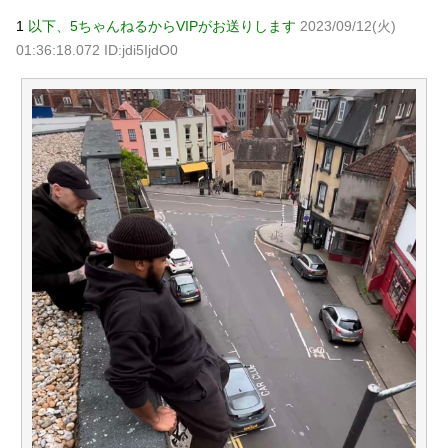
【画像】 ワイ「アルファードいいなあ。買いに行くか」店
1
以下、5ちゃんねるからVIPがお送りします
2023/09/12(火)
員「ほいっ見積もりな！」ワイ「金額おかしくね？」←お前
01:36:18.072 ID:jdi5IjdO0
らもそう思うよな？？？？？
NEW!
【画像】 「キム兄」こと芸人・木村祐一さん（63歳）、最
新の松本人志さんとのツーショットが完全に別人だとネット
騒然！ 「マジで誰かわからん」...
NEW!
【続報】三山凌輝、花乃まりあと懲りずに密会継続→ガル
民「もう何回目だよ」総ツッコミｗｗｗ
NEW!
【物議】板倉滉”年収7億円”報道にガル民騒然→トピ乱立に
「もういい」の声もｗｗｗ
NEW!
元AKB社長、22億円申告漏れ 乃木坂46運営会社の株式を
パチンコ京楽産業に譲渡【ノース・リバー】【窪田康志】
元AKB社長、22億円申告漏れ 乃木坂46運営会社の株式を
パチンコ京楽産業に譲渡【ノース・リバー】【窪田康志】
Powered by livedoor 相互RSS