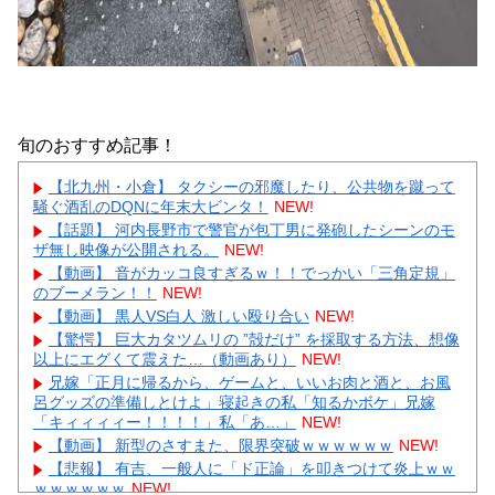
旬のおすすめ記事！
【北九州・小倉】 タクシーの邪魔したり、公共物を蹴って
騒ぐ酒乱のDQNに年末大ビンタ！
NEW!
【話題】 河内長野市で警官が包丁男に発砲したシーンのモ
ザ無し映像が公開される。
NEW!
【動画】 音がカッコ良すぎるｗ！！でっかい「三角定規」
のブーメラン！！
NEW!
【動画】 黒人VS白人 激しい殴り合い
NEW!
【驚愕】 巨大カタツムリの ”殻だけ” を採取する方法、想像
以上にエグくて震えた…（動画あり）
NEW!
兄嫁「正月に帰るから、ゲームと、いいお肉と酒と、お風
呂グッズの準備しとけよ」寝起きの私「知るかボケ」兄嫁
「キィィィィー！！！！」私「あ…」
NEW!
【動画】 新型のさすまた、限界突破ｗｗｗｗｗｗ
NEW!
【悲報】 有吉、一般人に「ド正論」を叩きつけて炎上ｗｗ
ｗｗｗｗｗｗ
NEW!