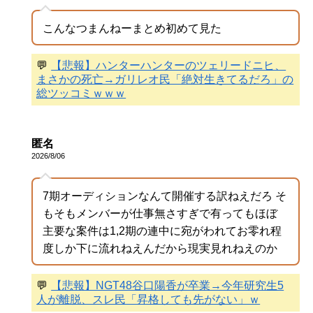
こんなつまんねーまとめ初めて見た
💬
【悲報】ハンターハンターのツェリードニヒ、
まさかの死亡→ガリレオ民「絶対生きてるだろ」の
総ツッコミｗｗｗ
匿名
2026/8/06
7期オーディションなんて開催する訳ねえだろ そ
もそもメンバーが仕事無さすぎで有ってもほぼ
主要な案件は1,2期の連中に宛がわれてお零れ程
度しか下に流れねえんだから現実見れねえのか
💬
【悲報】NGT48谷口陽香が卒業→今年研究生5
人が離脱、スレ民「昇格しても先がない」ｗ