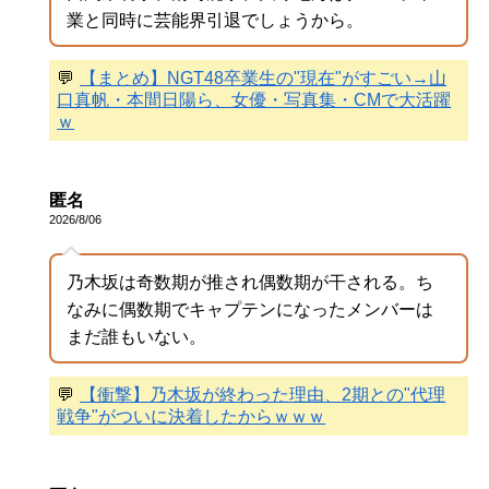
業と同時に芸能界引退でしょうから。
💬
【まとめ】NGT48卒業生の"現在"がすごい→山
口真帆・本間日陽ら、女優・写真集・CMで大活躍
ｗ
匿名
2026/8/06
乃木坂は奇数期が推され偶数期が干される。ち
なみに偶数期でキャプテンになったメンバーは
まだ誰もいない。
💬
【衝撃】乃木坂が終わった理由、2期との"代理
戦争"がついに決着したからｗｗｗ