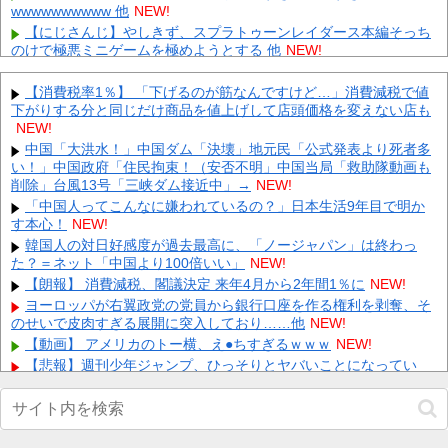
wwwwwwwwww 他
NEW!
【にじさんじ】やしきず、スプラトゥーンレイダース本編そっち
のけで極悪ミニゲームを極めようとする 他
NEW!
【悲報】ゲーフリ新作「ビースト・オブ・リインカーネーショ
ン」、老舗レビューサイトからボロクソ言われてしまう 他
NEW!
【消費税率1％】 「下げるのが筋なんですけど…」消費減税で値
下がりする分と同じだけ商品を値上げして店頭価格を変えない店も
八村塁「ホーバスが監督辞めた？じゃあ代表復帰する！」←これ
ｗｗｗｗｗｗｗｗｗ 他
NEW!
NEW!
兄嫁「正月に帰るから、ゲームと、いいお肉と酒と、お風呂グッ
中国「大洪水！」中国ダム「決壊」地元民「公式発表より死者多
ズの準備しとけよ」寝起きの私「知るかボケ」兄嫁「キィィィィ
い！」中国政府「住民拘束！（安否不明」中国当局「救助隊動画も
ー！...
削除」台風13号「三峡ダム接近中」→
NEW!
NEW!
【動画】 新型のさすまた、限界突破ｗｗｗｗｗｗ
「中国人ってこんなに嫌われているの？」日本生活9年目で明か
NEW!
す本心！
NEW!
【悲報】 有吉、一般人に「ド正論」を叩きつけて炎上ｗｗｗｗｗ
ｗｗｗ
韓国人の対日好感度が過去最高に、「ノージャパン」は終わっ
NEW!
た？＝ネット「中国より100倍いい」
NEW!
【画像】 ワイ「アルファードいいなあ。買いに行くか」店員「ほ
いっ見積もりな！」ワイ「金額おかしくね？」←お前らもそう思
【朗報】 消費減税、閣議決定 来年4月から2年間1％に
NEW!
う...
NEW!
ヨーロッパが右翼政党の党員から銀行口座を作る権利を剥奪、そ
のせいで皮肉すぎる展開に突入しており……他
【画像】 「キム兄」こと芸人・木村祐一さん（63歳）、最新の松
NEW!
本人志さんとのツーショットが完全に別人だとネット騒然！
【動画】 アメリカのトー横、え●ちすぎるｗｗｗ
NEW!
「...
NEW!
【悲報】週刊少年ジャンプ、ひっそりとヤバいことになってい
た・・・他
NEW!
Powered by livedoor 相互RSS
【画像】 田中みな実(39) 妊娠中でも露出多めのドレス、これノー
ブラか？
NEW!
【速報】小沢一郎氏「デニーにはなんの責任もないのにかわいそ