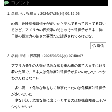
コメント
名前:
あ
:
投稿日：2024/07/29(月) 00:15:06
恐怖、危険察知遺伝子が多いから詰んでるって言ってる奴い
るけど、アメリカの投資家の間じゃその遺伝子が日本、特に
日銀の投資力の強さの要因だと認識されてるけどな。
返信
名前:
匿名
:
投稿日：2025/03/26(水) 07:59:07
アフリカ発生の人類が危険な旅を重ね東の果ての日本に辿り
着いた訳で、日本人は危険察知遺伝子が多いのか少ないのか
わけんねぇなコレ
・多い説 ：危険な旅をして無事だったのは危機察知遺伝子
が多いせいだ
・少ない説：危険な旅に出ようとするのは危機察知遺伝子が
少ないせいだ