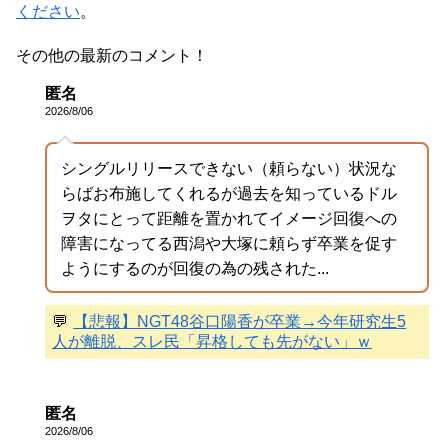
ください
。
その他の最新のコメント！
匿名
2026/8/06
シングルリリースできない（頼らない）状況な
らばお布施してくれるが過去を知っているドル
ヲタにとって距離を置かれてイメージ回復への
障害になってる西潟や大塚に頼らず卒業を促す
ようにするのが回復の為の残された...
💬
【悲報】NGT48谷口陽香が卒業→今年研究生5
人が離脱、スレ民「昇格しても先がない」ｗ
匿名
2026/8/06