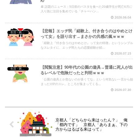
応
🍝 話題のニュース：5日前のパスタを食べた20歳学生が死亡6月に
入り急に注目を集めている「チャーハン...
2026.06.04
【悲報】エッヂ民「経験上、付き合うのはやめとけ
生活・雑談・恋愛
って女」を語り出す→まさかの共感の嵐ｗｗｗ
「経験上『付き合うのはやめとけ』って女の特徴」というシンプル
なスレタイに、エッヂ民たちの恋愛経験が続...
2026.07.15
【閲覧注意】90年代の公園の遊具→普通に死人が出
生活・雑談・恋愛
るレベルで危険だったと判明ｗｗｗ
「公園の遊具とか危ないのが多くてな」という何気ない一言から始
まったVIPのスレ。ところが集まってくる...
2026.07.30
京都人「どちらから来はったん？」 俺
「都内です」 京都人「あらまぁ、下の
方からはるばる来はって」