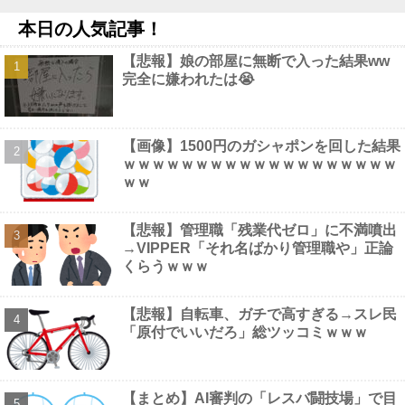
う、不幸なこと利用し悪宣伝する人にしっかり対応を」他
NEW!
本日の人気記事！
【画像】 風俗で毎回こういう"恵体メロン"お姉さん(35)を指名し
てしまうんやが・・・・・・
NEW!
【悲報】娘の部屋に無断で入った結果ww
甲子園初・女性の審判員がデビュー 試合後に涙…「嬉しい気持
完全に嫌われたは😭
ちと絶対失敗しちゃいけない、それだけでした」他
NEW!
なぁ、永久機関ってなんで絶対に作れないん？他
NEW!
【画像】 フリーアナの宇垣美里(35)さん、パンッパンの乳房がエ
□すぎるｗｗｗｗｗｗ
NEW!
【画像】1500円のガシャポンを回した結果
【画像】 避難所の女がHすぎるｗｗｗｗｗ
NEW!
ｗｗｗｗｗｗｗｗｗｗｗｗｗｗｗｗｗｗｗ
ｗｗ
【悲報】管理職「残業代ゼロ」に不満噴出
→VIPPER「それ名ばかり管理職や」正論
Powered by livedoor 相互RSS
くらうｗｗｗ
【悲報】自転車、ガチで高すぎる→スレ民
「原付でいいだろ」総ツッコミｗｗｗ
【まとめ】AI審判の「レスバ闘技場」で目