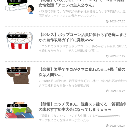
生活・雑談・恋愛
女性救護「アニメの主人公やん」
バス停で倒れていた70代の高齢女性を発見した小学5年生3人。黒
石君がスマートフォンの音声アシスタント...
2026.07.26
【50レス】ポップコーン店員に伝わらず愚痴→まさ
生活・雑談・恋愛
かの自作攻略ガイドに発展www
「コンロでフリフリするポップコーン、あるかどうか店員に聞いた
ら通じなかった」——そんな些細だけど誰も...
2026.07.29
【悲報】岩手でネコがクマに食われる→+民「猫の
生活・雑談・恋愛
次は人間や…」
2026年5月23日午後、岩手県大槌町の山林で、飼い猫1匹が成獣の
クマに連れ去られ食べられる被害が発...
2026.05.25
【朗報】エッヂ民さん、読書スレ建てる→賛否論争
生活・雑談・恋愛
の末おすすめ本大会になってしまうｗｗｗ
「読書してないやつ、マジで人生損してるぞwwwwwwwwww」——
エッヂ板にこんな煽りスレが立ったら...
2026.05.24