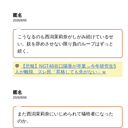
匿名
2026/8/06
こうなるのも西潟茉莉奈がしがみ続けているせ
い。奴を辞めさせない限り負のループはずっと
続く。
💬
【悲報】NGT48谷口陽香が卒業→今年研究生5
人が離脱、スレ民「昇格しても先がない」ｗ
匿名
2026/8/06
また西潟茉莉奈にいじめられて犠牲者になった
のか。