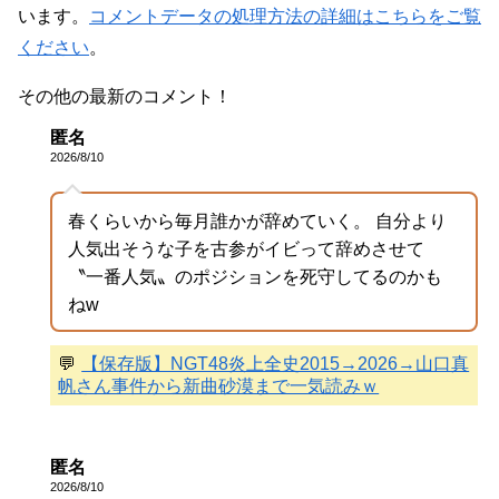
います。
コメントデータの処理方法の詳細はこちらをご覧
ください
。
その他の最新のコメント！
匿名
2026/8/10
春くらいから毎月誰かが辞めていく。 自分より
人気出そうな子を古参がイビって辞めさせて
〝一番人気〟のポジションを死守してるのかも
ねw
💬
【保存版】NGT48炎上全史2015→2026→山口真
帆さん事件から新曲砂漠まで一気読みｗ
匿名
2026/8/10