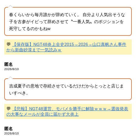
春くらいから毎月誰かが辞めていく。 自分より人気出そうな
子を古参がイビって辞めさせて〝一番人気〟のポジションを
死守してるのかもねw
💬
【保存版】NGT48炎上全史2015→2026→山口真帆さん事件
から新曲砂漠まで一気読みｗ
匿名
2026/8/10
吉成夏子の意地で存続させているだけだからとっとと店じま
いすべき。
💬
【悲報】NGT48運営、モバメを勝手に解除ｗｗｗ→選抜発表
の大事なメールが全員に届かず大炎上
匿名
2026/8/10