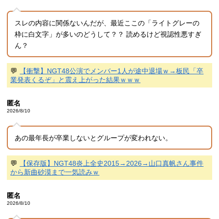
スレの内容に関係ないんだが、最近ここの「ライトグレーの
枠に白文字」が多いのどうして？？ 読めるけど視認性悪すぎ
ん？
💬
【衝撃】NGT48公演でメンバー1人が途中退場ｗ→板民「卒
業発表くるぞ」と震え上がった結果ｗｗｗ
匿名
2026/8/10
あの最年長が卒業しないとグループが変われない。
💬
【保存版】NGT48炎上全史2015→2026→山口真帆さん事件
から新曲砂漠まで一気読みｗ
匿名
2026/8/10