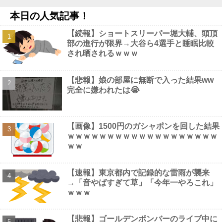
てしまうｗｗｗ
NEW!
本日の人気記事！
HRC（ホンダ・レーシング）折原氏、ADUO改良型PUについて
「内部目標を達成」「ザントフールトが楽しみ」他
NEW!
【続報】ショートスリーパー堀大輔、頭頂
【画像】 フジテレビさん、夕方にスポーツトレーナーの見せブラ
部の進行が限界→大谷ら4選手と睡眠比較
をモロ流し
NEW!
され晒されるｗｗｗ
【悲報】みいちゃん、ド直球すぎる障害者差別シーンが発見され
る・・・・・・・・・他
NEW!
【悲報】 地味系ブサカワ女子さん、巨胸なだけで高身長彼氏がで
【悲報】娘の部屋に無断で入った結果ww
きてしまう
NEW!
完全に嫌われたは😭
【画像】1500円のガシャポンを回した結果
ｗｗｗｗｗｗｗｗｗｗｗｗｗｗｗｗｗｗｗ
Powered by livedoor 相互RSS
ｗｗ
【速報】東京都内で記録的な雷雨が襲来
→「音やばすぎて草」「今年一やろこれ」
ｗｗｗ
【悲報】ゴールデンボンバーのライブ中に