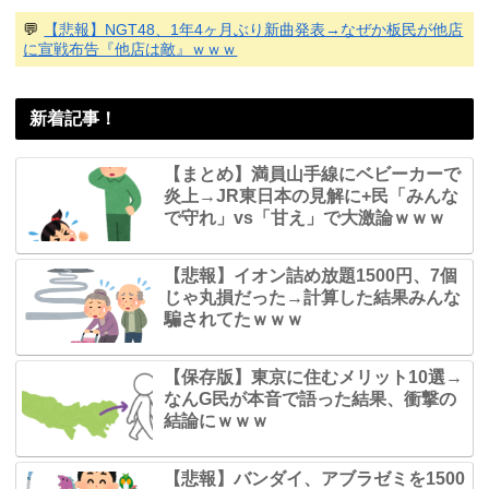
💬
【悲報】NGT48、1年4ヶ月ぶり新曲発表→なぜか板民が他店
に宣戦布告『他店は敵』ｗｗｗ
新着記事！
【まとめ】満員山手線にベビーカーで
炎上→JR東日本の見解に+民「みんな
で守れ」vs「甘え」で大激論ｗｗｗ
【悲報】イオン詰め放題1500円、7個
じゃ丸損だった→計算した結果みんな
騙されてたｗｗｗ
【保存版】東京に住むメリット10選→
なんG民が本音で語った結果、衝撃の
結論にｗｗｗ
【悲報】バンダイ、アブラゼミを1500