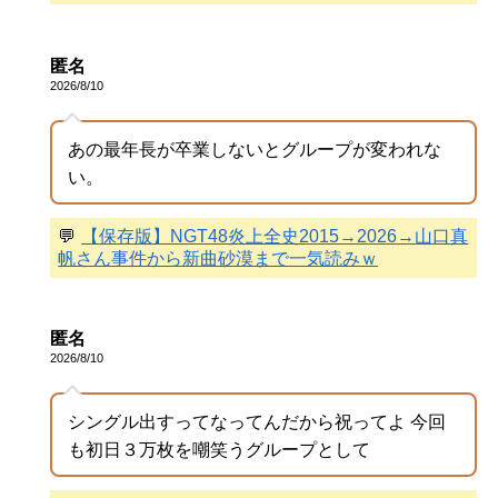
匿名
2026/8/10
あの最年長が卒業しないとグループが変われな
い。
💬
【保存版】NGT48炎上全史2015→2026→山口真
帆さん事件から新曲砂漠まで一気読みｗ
匿名
2026/8/10
シングル出すってなってんだから祝ってよ 今回
も初日３万枚を嘲笑うグループとして