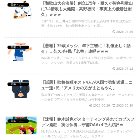
【和歌山大会決勝】創立175年・耐久が智弁和歌山
芸能・スポーツ・Youtuber
に3-4惜敗も大健闘→高野板民「事実上の優勝は耐
久」ｗｗｗ
7月27日、紀三井寺公園野球場で行われた高校野球和歌山大会決
Powered by livedoor 相互RSS
勝。創立175年、初の決勝進出となった県...
2026.07.30
【悲報】39歳メッシ、年下主審に「礼儀正しく話
芸能・スポーツ・Youtuber
せ」→芸スポ+民「老害」連呼ｗｗｗ
W杯準々決勝、アルゼンチン対スイス戦でひと悶着。39歳のリオ
ネル・メッシが、自分より1歳年下(38歳...
2026.07.12
【話題】歌舞伎町ホスト4人が米国で強制送還→ニ
芸能・スポーツ・Youtuber
ュー速+民「アメリカの方がまともやん」
歌舞伎町のホストクラブに所属する有名ホスト4人が、ラスベガス
への旅行でアメリカ入国を拒否され強制帰国...
2026.06.26
2026.06.30
【速報】鈴木誠也がスターティング外れてカブスフ
芸能・スポーツ・Youtuber
ァン発狂→実は休養→守備OAA+4で大好評ｗ
MLBのシカゴ・カブス所属の鈴木誠也選手が、スターティングベ
ンチ外になったという報が入った。カブスフ...