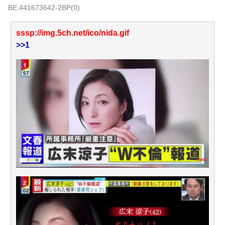
BE:441673642-2BP(0)
兄が首吊った。理由はイジメ…俺の両親離婚で母は自サツ
し家庭崩壊→首謀者を探しだした俺は会社と妻子を特定→結
果、実刑受けた。子に復讐されるだろ...
NEW!
sssp://img.5ch.net/ico/nida.gif
【続報】上沼恵美子が三山凌輝を「浮気虫」認定→ガル民
>>1
「宮川大輔」いじりで大盛り上がりｗｗｗ
NEW!
【衝撃】元祖美魔女・水谷雅子57歳の現在に賛否→ガル民
「テカテカ」連呼ｗｗｗ
元AKB社長、22億円申告漏れ 乃木坂46運営会社の株式を
パチンコ京楽産業に譲渡【ノース・リバー】【窪田康志】
元AKB社長、22億円申告漏れ 乃木坂46運営会社の株式を
パチンコ京楽産業に譲渡【ノース・リバー】【窪田康志】
Powered by livedoor 相互RSS