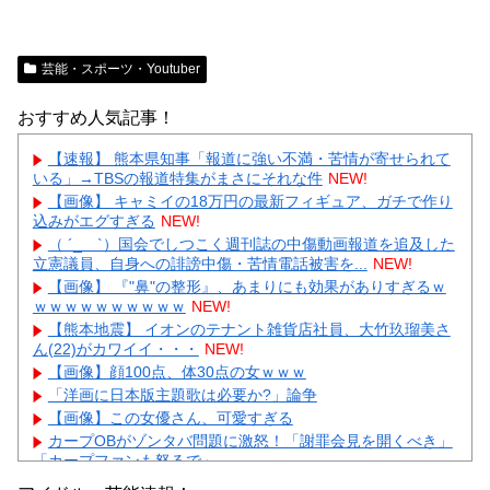
芸能・スポーツ・Youtuber
おすすめ人気記事！
【速報】 熊本県知事「報道に強い不満・苦情が寄せられて
いる」→TBSの報道特集がまさにそれな件
NEW!
【画像】 キャミイの18万円の最新フィギュア、ガチで作り
込みがエグすぎる
NEW!
（ ´_ゝ`）国会でしつこく週刊誌の中傷動画報道を追及した
立憲議員、自身への誹謗中傷・苦情電話被害を...
NEW!
【画像】 『"鼻"の整形』、あまりにも効果がありすぎるｗ
ｗｗｗｗｗｗｗｗｗｗ
NEW!
【熊本地震】 イオンのテナント雑貨店社員、大竹玖瑠美さ
ん(22)がカワイイ・・・
NEW!
【画像】顔100点、体30点の女ｗｗｗ
「洋画に日本版主題歌は必要か?」論争
【画像】この女優さん、可愛すぎる
カープOBがゾンタバ問題に激怒！「謝罪会見を開くべき」
「カープファンも怒るで」
【画像】顔100点、体30点の女ｗｗｗ