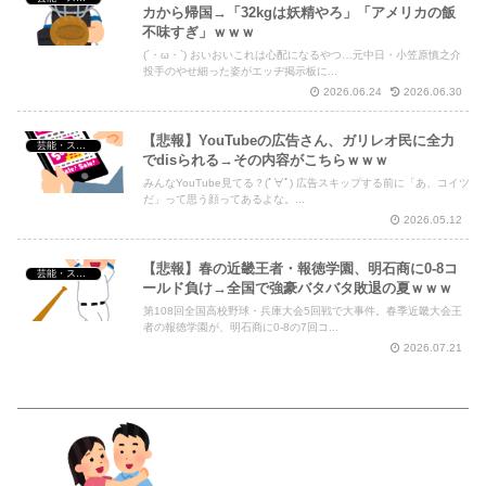
カから帰国→「32kgは妖精やろ」「アメリカの飯
不味すぎ」ｗｗｗ
(´・ω・`) おいおいこれは心配になるやつ…元中日・小笠原慎之介
投手のやせ細った姿がエッヂ掲示板に...
2026.06.24
2026.06.30
【悲報】YouTubeの広告さん、ガリレオ民に全力
芸能・スポーツ・Youtuber
でdisられる→その内容がこちらｗｗｗ
みんなYouTube見てる？(ﾟ∀ﾟ) 広告スキップする前に「あ、コイツ
だ」って思う顔ってあるよな。...
2026.05.12
【悲報】春の近畿王者・報徳学園、明石商に0-8コ
芸能・スポーツ・Youtuber
ールド負け→全国で強豪バタバタ敗退の夏ｗｗｗ
第108回全国高校野球・兵庫大会5回戦で大事件。春季近畿大会王
者の報徳学園が、明石商に0-8の7回コ...
2026.07.21