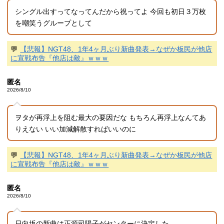
シングル出すってなってんだから祝ってよ 今回も初日３万枚
を嘲笑うグループとして
💬
【悲報】NGT48、1年4ヶ月ぶり新曲発表→なぜか板民が他店
に宣戦布告『他店は敵』ｗｗｗ
匿名
2026/8/10
ヲタが再浮上を阻む最大の要因だな もちろん再浮上なんてあ
りえない いい加減解散すればいいのに
💬
【悲報】NGT48、1年4ヶ月ぶり新曲発表→なぜか板民が他店
に宣戦布告『他店は敵』ｗｗｗ
匿名
2026/8/10
日向坂の新曲は正源司陽子がセンターに決定した