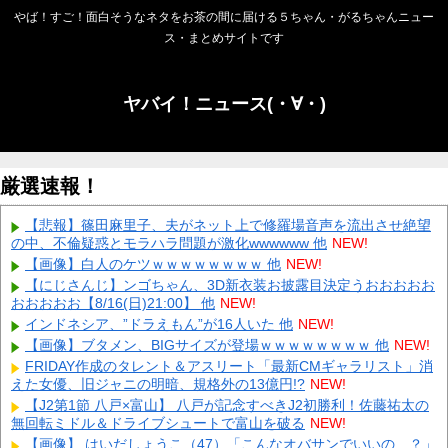
やば！すご！面白そうなネタをお茶の間に届ける５ちゃん・がるちゃんニュー
ス・まとめサイトです
ヤバイ！ニュース(・∀・)
厳選速報！
【悲報】篠田麻里子、夫がネット上で修羅場音声を流出させ絶望
の中、不倫疑惑とモラハラ問題が激化wwwwww 他
NEW!
【画像】白人のケツｗｗｗｗｗｗｗｗ 他
NEW!
【にじさんじ】ンゴちゃん、3D新衣装お披露目決定うおおおおお
おおおおお【8/16(日)21:00】 他
NEW!
インドネシア、”ドラえもん”が16人いた 他
NEW!
【画像】ブタメン、BIGサイズが登場ｗｗｗｗｗｗｗｗ 他
NEW!
FRIDAY作成のタレント＆アスリート「最新CMギャラリスト」消
えた女優、旧ジャニの明暗、規格外の13億円!?
NEW!
【J2第1節 八戸×富山】 八戸が記念すべきJ2初勝利！佐藤祐太の
無回転ミドル＆ドライブシュートで富山を破る
NEW!
【画像】 はいだしょうこ（47）「こんなオバサンでいいの…？」