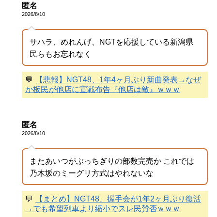
匿名
2026/8/10
サハラ、めれんげ、NGTを応援している新潟県
民らもお忘れなく
💬
【悲報】NGT48、1年4ヶ月ぶり新曲発表→なぜ
か板民が他店に宣戦布告『他店は敵』ｗｗｗ
匿名
2026/8/10
またあいつがぶっちぎりの部数完売か これでは
乃木坂のミーグリ方式はやれないな
💬
【まとめ】NGT48、握手会が1年2ヶ月ぶり復活
→でも希望列車より縮小でスレ民賛否ｗｗｗ