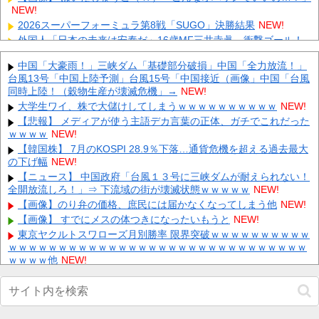
NEW!
2026スーパーフォーミュラ第8戦「SUGO」決勝結果
NEW!
外国人「日本の未来は安泰だ」16歳MF三井寺眞、衝撃ゴール！
久保建英超え歴代2位の記録！3得点に絡む活躍で海外絶賛！
【海...
中国「大豪雨！」三峡ダム「基礎部分破損」中国「全力放流！」
NEW!
台風13号「中国上陸予測」台風15号「中国接近（画像」中国「台風
【画像】 すでにメスの体つきになったいもうと
NEW!
同時上陸！（穀物生産が壊滅危機」→
NEW!
彫り師歴23年「タトゥー入れてる奴は99％バカです」「バカは
大学生ワイ、株で大儲けしてしまうｗｗｗｗｗｗｗｗｗｗ
NEW!
5000円が好き」無断キャンセル、挨拶できない、金がない…
客...
【悲報】 メディアが使う主語デカ言葉の正体、ガチでこれだった
NEW!
ｗｗｗｗ
NEW!
【画像】 PS6と新型PSPのリーク写真ｗｗｗｗｗｗｗｗｗｗｗｗ
ｗｗｗｗｗｗｗ
【韓国株】 7月のKOSPI 28.9％下落…通貨危機を超える過去最大
NEW!
の下げ幅
NEW!
【画像】 ちびまる子ちゃん、とんでもないガチャガチャを発売し
てしまうｗｗｗｗ
【ニュース】 中国政府「台風１３号に三峡ダムが耐えられない！
NEW!
全開放流しろ！」⇒ 下流域の街が壊滅状態ｗｗｗｗｗ
NEW!
兄が首吊った。理由はイジメ…俺の両親離婚で母は自サツし家庭
崩壊→首謀者を探しだした俺は会社と妻子を特定→結果、実刑受け
【画像】のり弁の価格、庶民には届かなくなってしまう他
NEW!
た...
NEW!
【画像】 すでにメスの体つきになったいもうと
NEW!
東京ヤクルトスワローズ月別勝率 限界突破ｗｗｗｗｗｗｗｗｗｗ
Powered by livedoor 相互RSS
ｗｗｗｗｗｗｗｗｗｗｗｗｗｗｗｗｗｗｗｗｗｗｗｗｗｗｗｗｗｗ
ｗｗｗｗ他
NEW!
【画像】 童顔すぎる女子アナさん、まさかの温泉レポートが話題
騒然となってしまうｗｗｗｗｗｗ
NEW!
アジアにおける日本の主人公感エグすぎないか？？他
NEW!
【画像】 雛形あきこさん、何をトチ狂ったのかお○ぱいを強調し