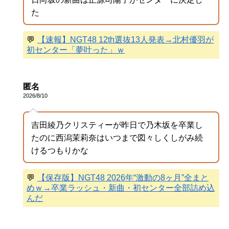
た
💬
【速報】NGT48 12th選抜13人発表→北村優羽が
初センター「夢叶った」ｗ
匿名
2026/8/10
吉田綾乃クリスティーが昨日で乃木坂を卒業し
たのに西潟茉莉奈はいつまで図々しくしがみ続
けるつもりかな
💬
【保存版】NGT48 2026年“激動の8ヶ月”全まと
めｗ→卒業ラッシュ・新曲・初センター全部詰め込
んだ