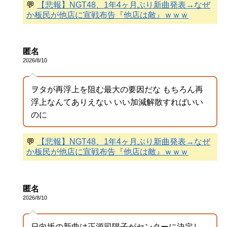
💬
【悲報】NGT48、1年4ヶ月ぶり新曲発表→なぜ
か板民が他店に宣戦布告『他店は敵』ｗｗｗ
匿名
2026/8/10
ヲタが再浮上を阻む最大の要因だな もちろん再
浮上なんてありえない いい加減解散すればいい
のに
💬
【悲報】NGT48、1年4ヶ月ぶり新曲発表→なぜ
か板民が他店に宣戦布告『他店は敵』ｗｗｗ
匿名
2026/8/10
日向坂の新曲は正源司陽子がセンターに決定し