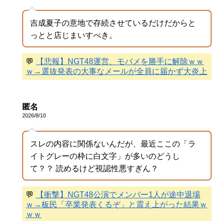
吉成夏子の意地で存続させているだけだからと
っとと店じまいすべき。
💬
【悲報】NGT48運営、モバメを勝手に解除ｗｗ
ｗ→選抜発表の大事なメールが全員に届かず大炎上
匿名
2026/8/10
スレの内容に関係ないんだが、最近ここの「ラ
イトグレーの枠に白文字」が多いのどうし
て？？ 読めるけど視認性悪すぎん？
💬
【衝撃】NGT48公演でメンバー1人が途中退場
ｗ→板民「卒業発表くるぞ」と震え上がった結果ｗ
ｗｗ