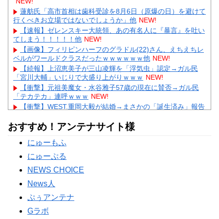
NEW!
蓮舫氏「高市首相は歯科受診を8月6日（原爆の日）を避けて
行くべきお立場ではないでしょうか」他
NEW!
【速報】ゼレンスキー大統領、あの有名人に『暴言』を吐い
てしまう！！！！！他
NEW!
【画像】フィリピンハーフのグラドル(22)さん、えちえちレ
ベルがワールドクラスだったｗｗｗｗｗｗ他
NEW!
【続報】上沼恵美子が三山凌輝を「浮気虫」認定→ガル民
「宮川大輔」いじりで大盛り上がりｗｗｗ
NEW!
【衝撃】元祖美魔女・水谷雅子57歳の現在に賛否→ガル民
「テカテカ」連呼ｗｗｗ
NEW!
【衝撃】WEST.重岡大毅が結婚→まさかの「誕生済み」報告
にガル民騒然ｗｗｗ
おすすめ！アンテナサイト様
【あるある】主婦がスピリチュアルにハマる理由にガル民共
感の嵐→本音続々ｗｗｗ
にゅーもふ
【物議】”子供1人2000万円”にガル民本音爆発→子なし・子
持ち大激論にｗｗｗ
にゅーぷる
Powered by livedoor 相互RSS
NEWS CHOICE
News人
ぷぅアンテナ
Gラボ