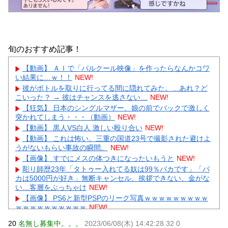
旬のおすすめ記事！
【動画】 ＡＩで「パルクール映像」を作ったらなんかコワ
い結果に…ｗ！！
NEW!
彼がボトルを取りに行ってる間に隠れてみた。…あれ？ど
こいった？ → 彼はチャンスを逃さない…
NEW!
【狂気】 日本のシングルマザー、娘の前でバックで激しく
突かれてしまう・・・（動画）
NEW!
【動画】 黒人VS白人 激しい殴り合い
NEW!
【動画】 これは怖い。三重の国道23号で撮影された避けよ
うがないもらい事故の瞬間。
NEW!
【画像】 すでにメスの体つきになったいもうと
NEW!
彫り師歴23年「タトゥー入れてる奴は99％バカです」「バ
カは5000円が好き」無断キャンセル、挨拶できない、金がな
い…客層をぶっちゃけ
NEW!
【画像】 PS6と新型PSPのリーク写真ｗｗｗｗｗｗｗｗｗ
ｗｗｗｗｗｗｗｗｗｗ
NEW!
【画像】 ちびまる子ちゃん、とんでもないガチャガチャを
20
名無し募集中。。。
2023/06/08(木) 14:42:28.32 0
発売してしまうｗｗｗｗ
NEW!