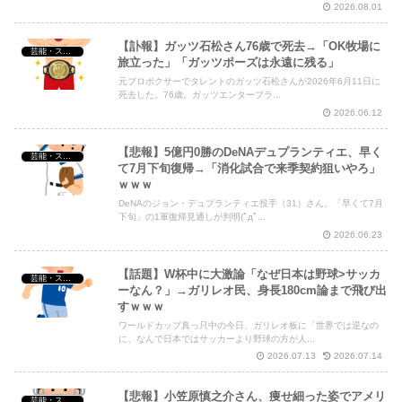
2026.08.01
【訃報】ガッツ石松さん76歳で死去→「OK牧場に
芸能・スポーツ・Youtuber
旅立った」「ガッツポーズは永遠に残る」
元プロボクサーでタレントのガッツ石松さんが2026年6月11日に
死去した。76歳。ガッツエンタープラ...
2026.06.12
【悲報】5億円0勝のDeNAデュプランティエ、早く
芸能・スポーツ・Youtuber
て7月下旬復帰→「消化試合で来季契約狙いやろ」
ｗｗｗ
DeNAのジョン・デュプランティエ投手（31）さん、「早くて7月
下旬」の1軍復帰見通しが判明(ﾟдﾟ...
2026.06.23
【話題】W杯中に大激論「なぜ日本は野球>サッカ
芸能・スポーツ・Youtuber
ーなん？」→ガリレオ民、身長180cm論まで飛び出
すｗｗｗ
ワールドカップ真っ只中の今日、ガリレオ板に「世界では逆なの
に、なんで日本ではサッカーより野球の方が人...
2026.07.13
2026.07.14
【悲報】小笠原慎之介さん、痩せ細った姿でアメリ
芸能・スポーツ・Youtuber