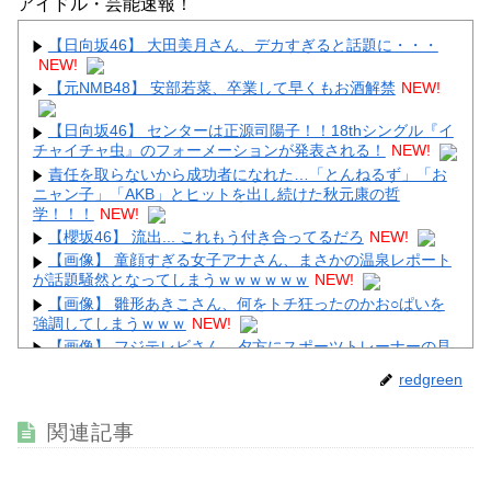
アイドル・芸能速報！
【日向坂46】 大田美月さん、デカすぎると話題に・・・
NEW!
【元NMB48】 安部若菜、卒業して早くもお酒解禁
NEW!
Powered by livedoor 相互RSS
【日向坂46】 センターは正源司陽子！！18thシングル『イ
チャイチャ虫』のフォーメーションが発表される！
NEW!
責任を取らないから成功者になれた…「とんねるず」「お
ニャン子」「AKB」とヒットを出し続けた秋元康の哲
学！！！
NEW!
【櫻坂46】 流出... これもう付き合ってるだろ
NEW!
【画像】 童顔すぎる女子アナさん、まさかの温泉レポート
が話題騒然となってしまうｗｗｗｗｗｗ
NEW!
【画像】 雛形あきこさん、何をトチ狂ったのかお○ぱいを
強調してしまうｗｗｗ
NEW!
【画像】 フジテレビさん、夕方にスポーツトレーナーの見
せブラをモロ流し
NEW!
redgreen
【悲報】 地味系ブサカワ女子さん、巨胸なだけで高身長彼
氏ができてしまう
NEW!
関連記事
【画像】 ゲーセン女店員さんが仕事でスケベなコスプレを
させられてしまう
NEW!