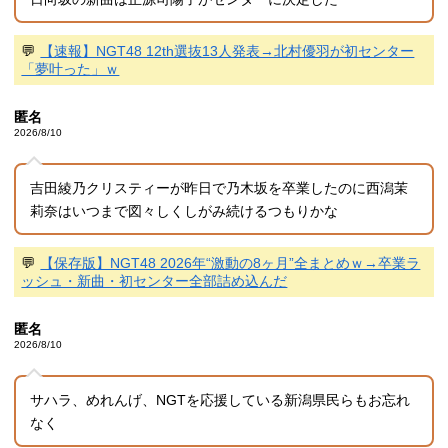
💬
【速報】NGT48 12th選抜13人発表→北村優羽が初センター
「夢叶った」ｗ
匿名
2026/8/10
吉田綾乃クリスティーが昨日で乃木坂を卒業したのに西潟茉
莉奈はいつまで図々しくしがみ続けるつもりかな
💬
【保存版】NGT48 2026年“激動の8ヶ月”全まとめｗ→卒業ラ
ッシュ・新曲・初センター全部詰め込んだ
匿名
2026/8/10
サハラ、めれんげ、NGTを応援している新潟県民らもお忘れ
なく