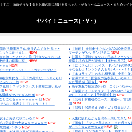
やば！すご！面白そうなネタをお茶の間に届ける
ヤバイ！ニュ
婚を突きつけたら私の職場(法律事務所)に乗り込んできた 堂々と
相談です。母の薦めでこちらに参りまし...
NEW!
0万の父が退職。父「退職金も渡したよな？」母「貯金なんてないよ
なくなったの！？」→予想外の返事に家...
NEW!
中なんだけどこうなるｗｗｗ
NEW!
んのスレンダーBODYガチでエグいって・・・ガチでエグいっ
NEW!
消費税１％】参政党の神谷宗幣代表 「天下の愚策だ。 ５％くらい
ないと経済の後押しにならない」 他
NEW!
026】奪三振習得でエース覚醒！？ギラギラホスト高校に追い風が
【不破湊/栄冠ナイン】 他
NEW!
守護獣ヒョーたんの全体睡眠がヤバすぎる件 他
NEW!